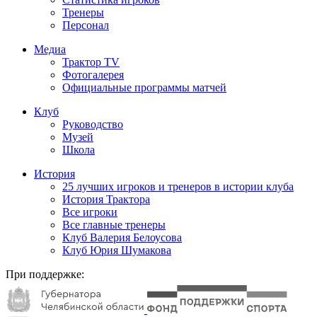
Тренеры
Персонал
Медиа
Трактор TV
Фотогалерея
Официальные программы матчей
Клуб
Руководство
Музей
Школа
История
25 лучших игроков и тренеров в истории клуба
История Трактора
Все игроки
Все главные тренеры
Клуб Валерия Белоусова
Клуб Юрия Шумакова
При поддержке: