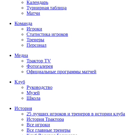
Календарь
Турнирная таблица
Матчи
Команда
Игроки
Статистика игроков
Тренеры
Персонал
Медиа
Трактор TV
Фотогалерея
Официальные программы матчей
Клуб
Руководство
Музей
Школа
История
25 лучших игроков и тренеров в истории клуба
История Трактора
Все игроки
Все главные тренеры