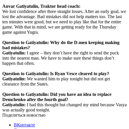
Anvar Gatiyatulin, Traktor head coach:
We lost confidence after three straight losses. After an early goal, we
lost the advantage. Bad mistakes did not help matters too. The last
ten minutes were good, but we need to play like that for the entire
game. With that in mind, we are getting ready for the Thursday
game against Yugra.
Question to Gatiyatulin: Why do the D-men keeping making
bad mistakes?
Gatiyatulin:
I agree – they don’t have the right to send the puck
into the nearest man. We have to make sure these things don’t
happen that often.
Question to Gatiyatulin: Is Ryan Vesce cleared to play?
Gatiyatulin:
We wanted him to play tonight but did not get
clearance from the States.
Question to Gatiyatulin: Did you have an idea to replace
Demchenko after the fourth goal?
Gatiyatulin:
I had this thought but changed my mind because Vasya
was actually good tonight.
Поделиться новостью
ВКонтакте