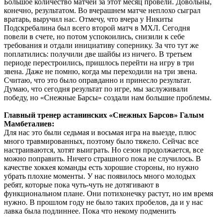
Большое количество матчей за этот месяц провели. Довольны,
конечно, результатом. Во вчерашнем матче неплохо сыграл
вратарь, выручил нас. Отмечу, что вчера у Никиты
Подскребалина был всего второй матч в МХЛ. Сегодня
повели в счете, но потом успокоились, снизили к себе
требования и отдали инициативу сопернику. За что тут же
поплатились: получили две шайбы из ничего. В третьем
периоде перестроились, пришлось перейти на игру в три
звена. Даже не помню, когда мы переходили на три звена.
Считаю, что это было оправданно и принесло результат.
Думаю, что сегодня результат по игре, мы заслуживали
победу, но «Снежные Барсы» создали нам большие проблемы.
Главный тренер астанинских «Снежных Барсов» Галым
Мамбеталиев:
Для нас это были седьмая и восьмая игра на выезде, плюс
много травмированных, поэтому было тяжело. Сейчас все
настраиваются, хотят выиграть. Но сезон продолжается, все
можно поправить. Ничего страшного пока не случилось. В
качестве хоккея команды есть хорошие стороны, но нужно
убрать плохие моменты. У нас появилось много молодых
ребят, которые пока чуть-чуть не дотягивают в
функциональном плане. Они потихонечку растут, но им время
нужно. В прошлом году не было таких пробелов, да и у нас
лавка была подлиннее. Пока что некому подменить