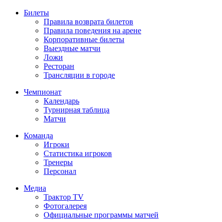
Билеты
Правила возврата билетов
Правила поведения на арене
Корпоративные билеты
Выездные матчи
Ложи
Ресторан
Трансляции в городе
Чемпионат
Календарь
Турнирная таблица
Матчи
Команда
Игроки
Статистика игроков
Тренеры
Персонал
Медиа
Трактор TV
Фотогалерея
Официальные программы матчей