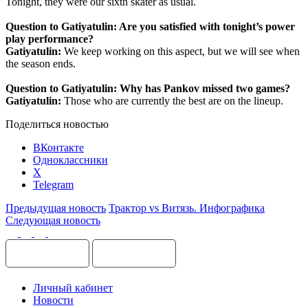
Tonight, they were our sixth skater as usual.
Question to Gatiyatulin: Are you satisfied with tonight’s power
play performance?
Gatiyatulin:
We keep working on this aspect, but we will see when
the season ends.
Question to Gatiyatulin: Why has Pankov missed two games?
Gatiyatulin:
Those who are currently the best are on the lineup.
Поделиться новостью
ВКонтакте
Одноклассники
X
Telegram
Предыдущая новость
Трактор vs Витязь. Инфографика
Следующая новость
Личный кабинет
Новости