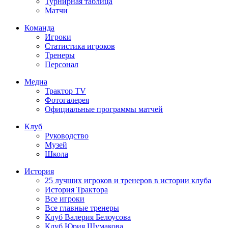
Турнирная таблица
Матчи
Команда
Игроки
Статистика игроков
Тренеры
Персонал
Медиа
Трактор TV
Фотогалерея
Официальные программы матчей
Клуб
Руководство
Музей
Школа
История
25 лучших игроков и тренеров в истории клуба
История Трактора
Все игроки
Все главные тренеры
Клуб Валерия Белоусова
Клуб Юрия Шумакова