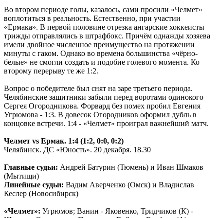
Во втором периоде голы, казалось, сами просили «Челмет»
воплотиться в реальность. Естественно, при участии
«Ермака». В первой половине отрезка ангарские хоккеисты
трижды отправлялись в штрафбокс. Причём однажды хозяева
имели двойное численное преимущество на протяжении
минуты с гаком. Однако во времена большинства «чёрно-
белые» не смогли создать и подобие голевого момента. Ко
второму перерыву те же 1:2.
Вопрос о победителе был снят на заре третьего периода.
Челябинские защитники забыли перед воротами одинокого
Сергея Огородникова. Форвард без помех пробил Евгения
Угрюмова - 1:3. В довесок Огородников оформил дубль в
концовке встречи. 1:4 - «Челмет» проиграл важнейший матч.
Челмет vs Ермак. 1:4 (1:2, 0:0, 0:2)
Челябинск. ДС «Юность». 20 декабря. 18.30
Главные судьи:
Андрей Батурин (Тюмень) и Иван Шмаков
(Мытищи)
Линейные судьи:
Вадим Аверченко (Омск) и Владислав
Кеслер (Новосибирск)
«Челмет»:
Угрюмов; Ванин - Яковенко, Тридчиков (К) -