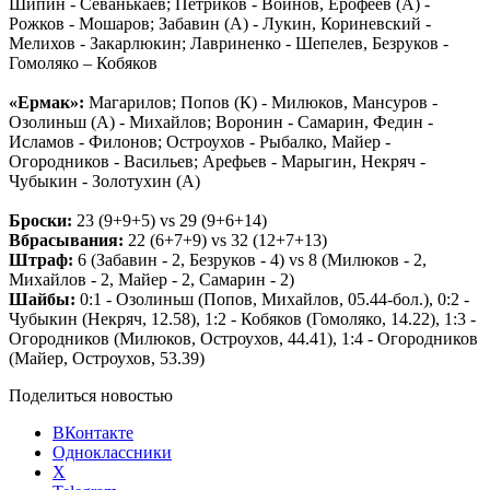
Шипин - Севанькаев; Петриков - Войнов, Ерофеев (А) -
Рожков - Мошаров; Забавин (А) - Лукин, Кориневский -
Мелихов - Закарлюкин; Лавриненко - Шепелев, Безруков -
Гомоляко – Кобяков
«Ермак»:
Магарилов; Попов (К) - Милюков, Мансуров -
Озолиньш (А) - Михайлов; Воронин - Самарин, Федин -
Исламов - Филонов; Остроухов - Рыбалко, Майер -
Огородников - Васильев; Арефьев - Марыгин, Некряч -
Чубыкин - Золотухин (А)
Броски:
23 (9+9+5) vs 29 (9+6+14)
Вбрасывания:
22 (6+7+9) vs 32 (12+7+13)
Штраф:
6 (Забавин - 2, Безруков - 4) vs 8 (Милюков - 2,
Михайлов - 2, Майер - 2, Самарин - 2)
Шайбы:
0:1 - Озолиньш (Попов, Михайлов, 05.44-бол.), 0:2 -
Чубыкин (Некряч, 12.58), 1:2 - Кобяков (Гомоляко, 14.22), 1:3 -
Огородников (Милюков, Остроухов, 44.41), 1:4 - Огородников
(Майер, Остроухов, 53.39)
Поделиться новостью
ВКонтакте
Одноклассники
X