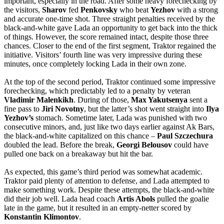
important, especially in the road. After some heavy forechecking by
the visitors,
Sharov
fed
Penkovsky
who beat
Yezhov
with a strong
and accurate one-time shot. Three straight penalties received by the
black-and-white gave Lada an opportunity to get back into the thick
of things. However, the score remained intact, despite those three
chances. Closer to the end of the first segment, Traktor regained the
initiative. Visitors’ fourth line was very impressive during these
minutes, once completely locking Lada in their own zone.
At the top of the second period, Traktor continued some impressive
forechecking, which predictably led to a penalty by veteran
Vladimir Malenkikh
. During of those,
Max Yakutsenya
sent a
fine pass to
Jiri
Novotny
, but the latter’s shot went straight into
Ilya
Yezhov’s
stomach. Sometime later, Lada was punished with two
consecutive minors, and, just like two days earlier against Ak Bars,
the black-and-white capitalized on this chance –
Paul Szczechura
doubled the lead. Before the break,
Georgi Belousov
could have
pulled one back on a breakaway but hit the bar.
As expected, this game’s third period was somewhat academic.
Traktor paid plenty of attention to defense, and Lada attempted to
make something work. Despite these attempts, the black-and-white
did their job well. Lada head coach
Artis Abols
pulled the goalie
late in the game, but it resulted in an empty-netter scored by
Konstantin Klimontov
.