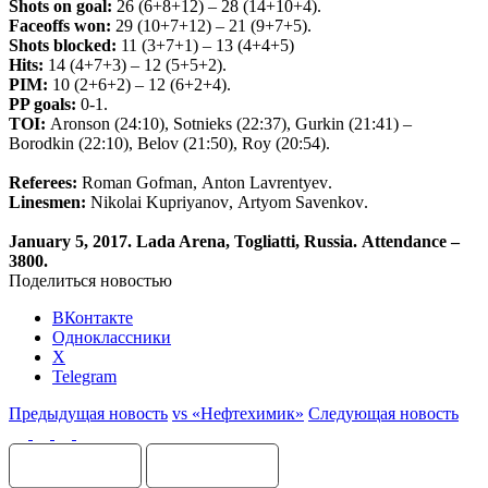
Shots
on
goal
:
26 (6+8+12) – 28 (14+10+4).
Faceoffs
won
:
29 (10+7+12) – 21 (9+7+5).
Shots
blocked
:
11 (3+7+1) – 13 (4+4+5)
Hits
:
14 (4+7+3) – 12 (5+5+2).
PIM
:
10 (2+6+2) – 12 (6+2+4).
PP
goals
:
0-1
.
TOI
:
Aronson
(24:10),
Sotnieks
(22:37),
Gurkin
(21:41) –
Borodkin
(22:10),
Belov
(21:50),
Roy
(20:54).
Referees
:
Roman
Gofman
,
Anton
Lavrentyev
.
Linesmen
:
Nikolai
Kupriyanov
,
Artyom
Savenkov
.
January
5, 2017.
Lada
Arena
,
Togliatti
,
Russia
.
Attendance
–
3800.
Поделиться новостью
ВКонтакте
Одноклассники
X
Telegram
Предыдущая новость
vs «Нефтехимик»
Следующая новость