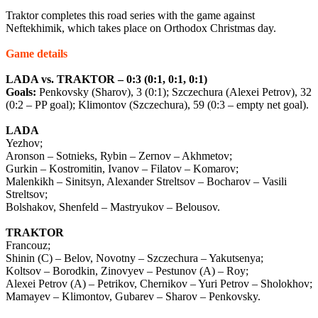
Traktor completes this road series with the game against
Neftekhimik, which takes place on Orthodox Christmas day.
Game details
LADA vs. TRAKTOR – 0:3 (0:1, 0:1, 0:1)
Goals:
Penkovsky (Sharov), 3 (0:1); Szczechura (Alexei Petrov), 32
(0:2 – PP goal); Klimontov (Szczechura), 59 (0:3 – empty net goal).
LADA
Yezhov;
Aronson – Sotnieks, Rybin – Zernov – Akhmetov;
Gurkin – Kostromitin, Ivanov – Filatov – Komarov;
Malenkikh – Sinitsyn, Alexander Streltsov – Bocharov – Vasili
Streltsov;
Bolshakov, Shenfeld – Mastryukov – Belousov.
TRAKTOR
Francouz;
Shinin (C) – Belov, Novotny – Szczechura – Yakutsenya;
Koltsov – Borodkin, Zinovyev – Pestunov (A) – Roy;
Alexei Petrov (A) – Petrikov, Chernikov – Yuri Petrov – Sholokhov;
Mamayev – Klimontov, Gubarev – Sharov – Penkovsky.