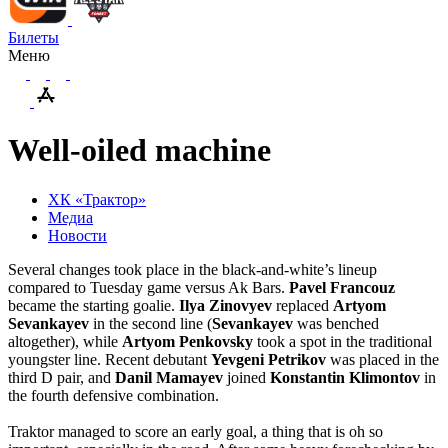
Билеты
Меню
Well-oiled machine
ХК «Трактор»
Медиа
Новости
Several changes took place in the black-and-white’s lineup
compared to Tuesday game versus Ak Bars.
Pavel Francouz
became the starting goalie.
Ilya Zinovyev
replaced
Artyom
Sevankayev
in the second line (
Sevankayev
was benched
altogether), while
Artyom Penkovsky
took a spot in the traditional
youngster line. Recent debutant
Yevgeni Petrikov
was placed in the
third D pair, and
Danil Mamayev
joined
Konstantin Klimontov
in
the fourth defensive combination.
Traktor managed to score an early goal, a thing that is oh so