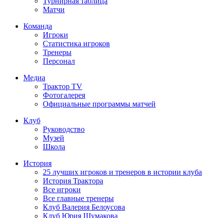
Турнирная таблица
Матчи
Команда
Игроки
Статистика игроков
Тренеры
Персонал
Медиа
Трактор TV
Фотогалерея
Официальные программы матчей
Клуб
Руководство
Музей
Школа
История
25 лучших игроков и тренеров в истории клуба
История Трактора
Все игроки
Все главные тренеры
Клуб Валерия Белоусова
Клуб Юрия Шумакова