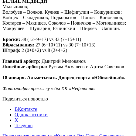
БЕЛЫЕ МЕДВЕДИ
Мыльников;
Волобуев – Волков, Кулиев – Шафигулин – Кошурников;
Войцех – Складчиков, Подкорытов – Попов – Коновалов;
Костарев – Мякишев, Соколов – Новичков – Могильников;
Мокрушев – Шушарин, Рачинский – Ширяев – Лапшин.
Броски:
38 (12+9+17)
vs
33 (7+15+11)
Вбрасывания:
27 (6+10+11)
vs
30 (7+10+13)
Штраф:
2 (0+0+2)
vs
8 (2+4+2)
Главный арбитр:
Дмитрий Милованов
Линейные арбитры:
Рустам Акмалеев и Артем Савенков
18 января. Альметьевск. Дворец спорта «Юбилейный».
Фотография пресс-службы ХК «Нефтяник»
Поделиться новостью
ВКонтакте
Одноклассники
X
Telegram
Предыдущая новость
vs «Куньлунь Ред Стар»
Следующая