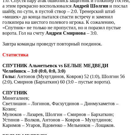
1:0. Спустя пару атак ошиблись защитник и голкипер гостей,
а этим прекрасно воспользовался
Андрей Шолгин
и послал
шайбу, по сути, в пустой створ – 2:0. Тренерский штаб
«мишек» до конца пытался спасти встречу и заменил
голкипера на шестого полевого игрока. К сожалению,
«Спутник» не только не пропустил, но и поразил пустые
ворота. Гол на счету
Андрея Смирнова
– 3:0.
Завтра команды проведут повторный поединок.
Статистика
СПУТНИК Альметьевск
vs
БЕЛЫЕ МЕДВЕДИ
Челябинск – 3:0 (0:0, 0:0, 3:0)
Голы:
Антонов (Мухутдинов, Ковров) 52 (1:0), Шолгин 56
(2:0), Смирнов (Бархаткин) 60 (3:0 – пустые ворота).
СПУТНИК
Минегалиев;
Светлишин – Логинов, Фасхутдинов – Динмухаметов –
Козин;
Мулюков – Лазарев, Шолгин – Смирнов – Бархаткин;
Устинов – Волков, Антонов – Ковров – Мухутдинов;
Каримов – Угаров, Вдовенко – Мельников – Лощаков.