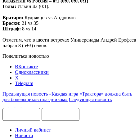
Казахстан
vs
Россия – 0:1 (0:0, 0:0, 0:1)
Голы:
Ильин 42 (0:1).
Вратари:
Кудрявцев
vs
Андрюхов
Броски:
21
vs
35
Штраф:
8
vs
14
Отметим, что в шести встречах Универсиады Андрей Ерофеев
набрал 8 (5+3) очков.
Поделиться новостью
ВКонтакте
Одноклассники
X
Telegram
Предыдущая новость
«Каждая игра «Трактора» должна быть
для болельщиков праздником»
Следующая новость
Личный кабинет
Новости