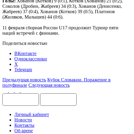
Голы:
Хованов (Котков) 9 (0:1), Котков (Хованов) 21 (0:2),
Соколов (Дробин, Жабреев) 34 (0:3), Хованов (Денисенко,
Жабреев) 37 (0:4), Хованов (Котков) 39 (0:5), Платонов
(Жиляков, Малышев) 44 (0:6).
11 февраля сборная России
U
17 продолжит Турнир пяти
наций встречей с финнами.
Поделиться новостью
ВКонтакте
Одноклассники
X
Telegram
Предыдущая новость
Кубок Словакии. Поражение в
полуфинале
Следующая новость
Личный кабинет
Новости
Контакты
Об арене