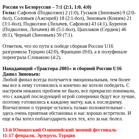
Россия vs Белоруссия – 7:1 (2:1, 1:0, 4:0)
Голы:
Сафонов (Подколзин) 2 (1:0), Гуськов (Зиновьев) 9 (2:0-
бол), Соловьев (Ажгирей) 18 (2:1-бол), Зиновьев (Князев) 21
(3:1-бол), Подколзин (Лихачев, Сафонов) 43 (4:1), Буренов
(Подколзин, Лихачев) 46 (5:1-бол), Цыплаков (Сердюк) 46
(6:1), Черный (Зиновьев) 59 (7:1).
Отметим, что по пути к победе сборная России U16
разгромила Турцию (42:0), Францию (9:0), а в полуфинале
переиграла Словакию (4:2).
Нападающий «Трактора-2001» и сборной России U16
Данил Зиновьев:
Любой финал всегда получается эмоциональным, тем более
мы все к нему готовились и конечно же хотели победить. С
настроем никаких проблем не было, все прекрасно понимали,
что с каждой последующей игрой соперники будут все лучше,
поэтому готовились к каждому матчу, как к последнему.
Впечатление о турнире остались только положительные -
здесь очень приятная обстановка и нас хорошо встретили. И
еще я бы хотел поблагодарить всех тех, кто за нас болел.
13-й Юношеский Олимпийский зимний фестиваль
11-17 февраля, Эрзурум, Турция