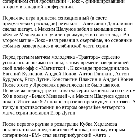
соперником стал ярославский «Локо», финишировавший
вторым в западной конференции.
Первая же игра принесла сенсационный (в свете
предматчевых раскладов) результат – Александр Данилишин
сделал шатаут, а Максим Шалунов забил в меньшинстве и
«Белые Медведи» получили преимущество своего льда. Во
втором матче «Локо» взял реванш в овертайме, но основные
события развернулись в челябинской части серии.
Перед третьим матчем молодежка «Трактора» серьезно
усилилась игроками основы, к тому времени завершившей
свой плей-офф с «Магниткой». К команде присоединились
Евгений Кузнецов, Андрей Попов, Антон Глинкин, Антон
Бурдасов, Егор Дугин, Константин Плаксин и Андрей Конев.
После этого у Ярославля практически не было шансов.
Первый же период третьего матча серии закончился со счетом
5:0 в пользу «Белых Медведей», а Максим Шалунов сделал
покер. Итоговые 6:2 вполне отразили преимущество хозяев. А
точку в противостоянии во втором овертайме четвертого
матча серии поставил Егор Дугин.
После первого раунда в розыгрыше Кубка Харламова
остались только представители Востока, поэтому вторым
соперником «БМ» стал екатеринбургский «Авто»,