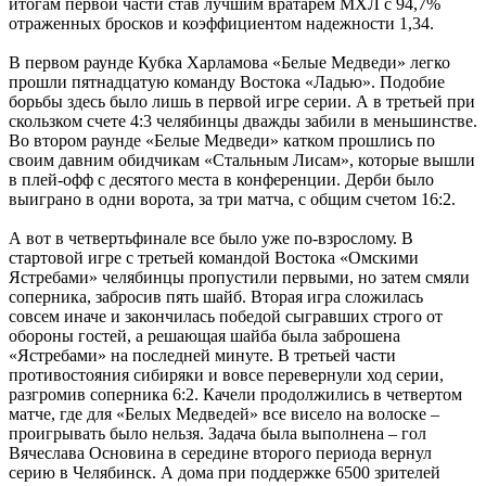
итогам первой части став лучшим вратарем МХЛ с 94,7%
отраженных бросков и коэффициентом надежности 1,34.
В первом раунде Кубка Харламова «Белые Медведи» легко
прошли пятнадцатую команду Востока «Ладью». Подобие
борьбы здесь было лишь в первой игре серии. А в третьей при
скользком счете 4:3 челябинцы дважды забили в меньшинстве.
Во втором раунде «Белые Медведи» катком прошлись по
своим давним обидчикам «Стальным Лисам», которые вышли
в плей-офф с десятого места в конференции. Дерби было
выиграно в одни ворота, за три матча, с общим счетом 16:2.
А вот в четвертьфинале все было уже по-взрослому. В
стартовой игре с третьей командой Востока «Омскими
Ястребами» челябинцы пропустили первыми, но затем смяли
соперника, забросив пять шайб. Вторая игра сложилась
совсем иначе и закончилась победой сыгравших строго от
обороны гостей, а решающая шайба была заброшена
«Ястребами» на последней минуте. В третьей части
противостояния сибиряки и вовсе перевернули ход серии,
разгромив соперника 6:2. Качели продолжились в четвертом
матче, где для «Белых Медведей» все висело на волоске –
проигрывать было нельзя. Задача была выполнена – гол
Вячеслава Основина в середине второго периода вернул
серию в Челябинск. А дома при поддержке 6500 зрителей