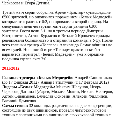
Черкасова и Егора Дугина.
Третий матч серии собрал на Арене «Трактор» сумасшедшие
6500 зрителей, но закончился поражением «Белых Медведей»,
которые отыгрались с 0:2, но провалили второй период. На
следующий день четвертый матч серии увидели 6300
зрителей. Гости вели 3:1, но в третьем периоде Дмитрий
Костромитин, Антон Бурдасов и Виталий Кропачев трижды
реализовали большинство и отправили команды в Уфу. После
чего главный тренер «Толпара» Александр Семак обвинил во
всем судей. Но в пятой игре «Толпар» практически без
вариантов переиграл «Белых Медведей», уже к середине
поединка сделав счет 3:0.
2011/2012
Главные тренеры «Белых Медведей»:
Андрей Сапожников
(до 17 февраля 2012), Анвар Гатиятулин (с 17 февраля 2012)
Лидеры «Белых Медведей»:
Максим Шалунов, Игорь
Черкасов, Даниил Губарев, Михаил Мокин, Никита Нестеров,
Артем Севанькаев, Вячеслав Основин, Алексей Филлипов,
Василий Демченко
Схема сезона:
32 команды, разделенные на две конференции,
состоящие из двух дивизионов, провели четырехкруговой
турнир с соперниками по дивизиону, двухкруговой турнир с