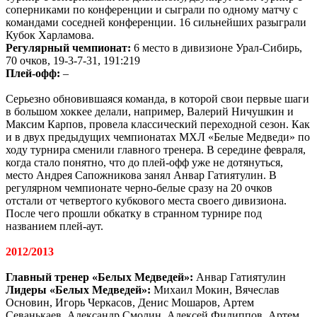
соперниками по конференции и сыграли по одному матчу с
командами соседней конференции. 16 сильнейших разыграли
Кубок Харламова.
Регулярный чемпионат:
6 место в дивизионе Урал-Сибирь,
70 очков, 19-3-7-31, 191:219
Плей-офф:
–
Серьезно обновившаяся команда, в которой свои первые шаги
в большом хоккее делали, например, Валерий Ничушкин и
Максим Карпов, провела классический переходной сезон. Как
и в двух предыдущих чемпионатах МХЛ «Белые Медведи» по
ходу турнира сменили главного тренера. В середине февраля,
когда стало понятно, что до плей-офф уже не дотянуться,
место Андрея Сапожникова занял Анвар Гатиятулин. В
регулярном чемпионате черно-белые сразу на 20 очков
отстали от четвертого кубкового места своего дивизиона.
После чего прошли обкатку в странном турнире под
названием плей-аут.
2012/2013
Главный тренер «Белых Медведей»:
Анвар Гатиятулин
Лидеры «Белых Медведей»:
Михаил Мокин, Вячеслав
Основин, Игорь Черкасов, Денис Мошаров, Артем
Севанькаев, Александр Смолин, Алексей Филиппов, Артем