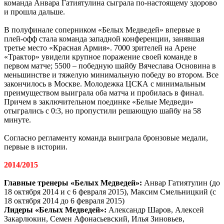
команда Анвара Гатиятулина сыграла по-настоящему здорово
и прошла дальше.
В полуфинале соперником «Белых Медведей» впервые в
плей-офф стала команда западной конференции, занявшая
третье место «Красная Армия». 7000 зрителей на Арене
«Трактор» увидели крупное поражение своей команде в
первом матче; 5500 – победную шайбу Вячеслава Основина в
меньшинстве и тяжелую минимальную победу во втором. Все
закончилось в Москве. Молодежка ЦСКА с минимальным
преимуществом выиграла оба матча и пробилась в финал.
Причем в заключительном поединке «Белые Медведи»
отыгрались с 0:3, но пропустили решающую шайбу на 58
минуте.
Согласно регламенту команда выиграла бронзовые медали,
первые в истории.
2014/2015
Главные тренеры «Белых Медведей»:
Анвар Гатиятулин (до
18 октября 2014 и с 6 февраля 2015), Максим Смельницкий (с
18 октября 2014 до 6 февраля 2015)
Лидеры «Белых Медведей»:
Александр Шаров, Алексей
Закарлюкин, Семен Афонасьевский, Илья Зиновьев,