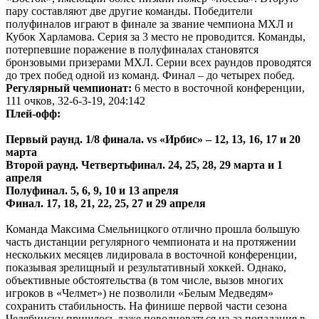
пару составляют две другие команды. Победители
полуфиналов играют в финале за звание чемпиона МХЛ и
Кубок Харламова. Серия за 3 место не проводится. Команды,
потерпевшие поражение в полуфиналах становятся
бронзовыми призерами МХЛ. Серии всех раундов проводятся
до трех побед одной из команд. Финал – до четырех побед.
Регулярный чемпионат:
6 место в восточной конференции,
111 очков, 32-6-3-19, 204:142
Плей-офф:
Первый раунд. 1/8 финала. vs «Ирбис» – 12, 13, 16, 17 и 20
марта
Второй раунд. Четвертьфинал. 24, 25, 28, 29 марта и 1
апреля
Полуфинал. 5, 6, 9, 10 и 13 апреля
Финал. 17, 18, 21, 22, 25, 27 и 29 апреля
Команда Максима Смельницкого отлично прошла большую
часть дистанции регулярного чемпионата и на протяжении
нескольких месяцев лидировала в восточной конференции,
показывая зрелищный и результативный хоккей. Однако,
объективные обстоятельства (в том числе, вызов многих
игроков в «Челмет») не позволили «Белым Медведям»
сохранить стабильность. На финише первой части сезона
Челябинску пришлось даже поволноваться из-за попадания в