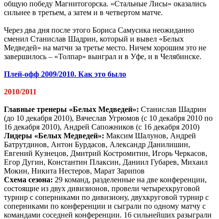
общую победу Магнитогорска. «Стальные Лисы» оказались
сильнее в третьем, а затем и в четвертом матче.
Через два дня после этого Бориса Самусика неожиданно
сменил Станислав Шадрин, который и вывел «Белых
Медведей» на матчи за третье место. Ничем хорошим это не
завершилось – «Толпар» выиграл и в Уфе, и в Челябинске.
Плей-офф 2009/2010. Как это было
2010/2011
Главные тренеры «Белых Медведей»:
Станислав Шадрин
(до 10 декабря 2010), Вячеслав Угрюмов (с 10 декабря 2010 по
16 декабря 2010), Андрей Сапожников (с 16 декабря 2010)
Лидеры «Белых Медведей»:
Максим Шалунов, Андрей
Батрутдинов, Антон Бурдасов, Александр Данилишин,
Евгений Кузнецов, Дмитрий Костромитин, Игорь Черкасов,
Егор Дугин, Константин Плаксин, Даниил Губарев, Михаил
Мокин, Никита Нестеров, Марат Зарипов
Схема сезона:
29 команд, разделенные на две конференции,
состоящие из двух дивизионов, провели четырехкруговой
турнир с соперниками по дивизиону, двухкруговой турнир с
соперниками по конференции и сыграли по одному матчу с
командами соседней конференции. 16 сильнейших разыграли