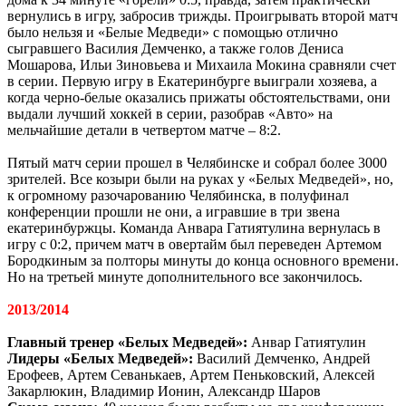
вернулись в игру, забросив трижды. Проигрывать второй матч
было нельзя и «Белые Медведи» с помощью отлично
сыгравшего Василия Демченко, а также голов Дениса
Мошарова, Ильи Зиновьева и Михаила Мокина сравняли счет
в серии. Первую игру в Екатеринбурге выиграли хозяева, а
когда черно-белые оказались прижаты обстоятельствами, они
выдали лучший хоккей в серии, разобрав «Авто» на
мельчайшие детали в четвертом матче – 8:2.
Пятый матч серии прошел в Челябинске и собрал более 3000
зрителей. Все козыри были на руках у «Белых Медведей», но,
к огромному разочарованию Челябинска, в полуфинал
конференции прошли не они, а игравшие в три звена
екатеринбуржцы. Команда Анвара Гатиятулина вернулась в
игру с 0:2, причем матч в овертайм был переведен Артемом
Бородкиным за полторы минуты до конца основного времени.
Но на третьей минуте дополнительного все закончилось.
2013/2014
Главный тренер «Белых Медведей»:
Анвар Гатиятулин
Лидеры «Белых Медведей»:
Василий Демченко, Андрей
Ерофеев, Артем Севанькаев, Артем Пеньковский, Алексей
Закарлюкин, Владимир Ионин, Александр Шаров