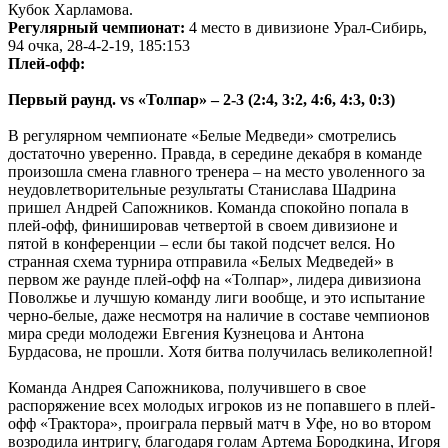
Кубок Харламова.
Регулярный чемпионат:
4 место в дивизионе Урал-Сибирь,
94 очка, 28-4-2-19, 185:153
Плей-офф:
Первый раунд. vs «Толпар» – 2-3 (2:4, 3:2, 4:6, 4:3, 0:3)
В регулярном чемпионате «Белые Медведи» смотрелись
достаточно уверенно. Правда, в середине декабря в команде
произошла смена главного тренера – на место уволенного за
неудовлетворительные результаты Станислава Шадрина
пришел Андрей Сапожников. Команда спокойно попала в
плей-офф, финишировав четвертой в своем дивизионе и
пятой в конференции – если бы такой подсчет велся. Но
странная схема турнира отправила «Белых Медведей» в
первом же раунде плей-офф на «Толпар», лидера дивизиона
Поволжье и лучшую команду лиги вообще, и это испытание
черно-белые, даже несмотря на наличие в составе чемпионов
мира среди молодежи Евгения Кузнецова и Антона
Бурдасова, не прошли. Хотя битва получилась великолепной!
Команда Андрея Сапожникова, получившего в свое
распоряжение всех молодых игроков из не попавшего в плей-
офф «Трактора», проиграла первый матч в Уфе, но во втором
возродила интригу, благодаря голам Артема Бородкина, Игоря