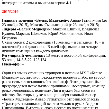
питерцев на атомы и выиграла серию 4-1.
2015/2016
Главные тренеры «Белых Медведей»:
Анвар Гатиятулин (до
23 ноября 2015), Максим Смельницкий (с 23 ноября 2015)
Лидеры «Белых Медведей»:
Максим Шипин, Владислав
Кулиев, Марсель Шолохов, Юрий Могильников, Иван
Безруков
Схема сезона: 2 конференции (15 команд – в западной, 16 – в
восточной) и 4 дивизиона. В плей-офф вышли по четыре
лучших команды из каждого дивизиона.
Регулярный чемпионат:
13 место в восточной конференции,
53 очка, 14-3-5-22, 123:134
Плей-офф:
–
Один из самых странных турниров в истории МХЛ «Белые
Медведи» достаточно предсказуемо провели слабо, во второй
раз за семь лет оставшись без плей-офф. Этот результат был
предопределен несколькими причинами. Во-первых, команда
резко омолодилась, новичкам Лиги нужен был сезон на
обкатку. Во-вторых, уже в конце ноября главный тренер
«Белых Медведей» Анвар Гатиятулин отправился спасать
«Трактор», заваливающий все что можно в руках Андрея
Николишина. В-третьих, сразу несколько потенциальных