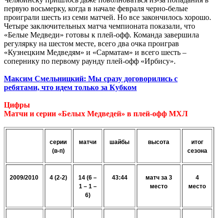
первую восьмерку, когда в начале февраля черно-белые
проиграли шесть из семи матчей. Но все закончилось хорошо.
Четыре заключительных матча чемпионата показали, что
«Белые Медведи» готовы к плей-офф. Команда завершила
регулярку на шестом месте, всего два очка проиграв
«Кузнецким Медведям» и «Сарматам» и всего шесть –
сопернику по первому раунду плей-офф «Ирбису».
Максим Смельницкий: Мы сразу договорились с
ребятами, что идем только за Кубком
Цифры
Матчи и серии «Белых Медведей» в плей-офф МХЛ
серии
матчи
шайбы
высота
итог
(в-п)
сезона
2009/2010
4 (2-2)
14 (6 –
43:44
матч за 3
4
1 – 1 –
место
место
6)