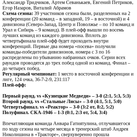
Александр Тридчиков, Артем Севанькаев, Евгений Петриков,
Егор Назаров, Виталий Абрамов
Схема сезона:
39 участников сезона были, разделенных на 2
конференции (20 команд – в западной, 19 – в восточной) и 4
дивизиона (Северо-Запад, Центр и Поволжье – по 10 команд и
Урал и Сибирь – 9 команд). В плей-офф вышли по восемь
лучших команд из каждого дивизиона. Вплоть до
четвертьфинала плей-офф будет проходить внутри
конференций. Первые два номера «посева» получили
команды-победители дивизионов, номера с 3 по 16
распределены по убыванию набранных очков. Серии всех
раундов проводятся до трех побед одной из команд. Финал –
до четырех побед.
Регулярный чемпионат:
1 место в восточной конференции и
лиге, 124 очка, 36-7-2-9, 231:117
Плей-офф:
Первый раунд. vs «Кузнецкие Медведи» – 3-0 (2:1, 5:3, 5:3)
Второй раунд. vs «Стальные Лисы» – 3-0 (4:1, 5:1, 5:0)
Четвертьфинал. vs «Реактор» – 3-0 (3:2 от, 8:2, 5:2)
Полуфинал. СКА-1946 – 1-3 (0:1, 2:3 от, 5:4, 3:4)
Впечатляющая команда Анвара Гатиятулина, отлучавшегося
по ходу сезона на четыре месяца в тренерский штаб Андрея
Николишина в «Тракторе», сверхуверенно прошла