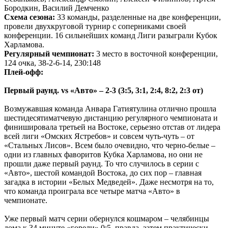
Бородкин, Василий Демченко
Схема сезона:
33 команды, разделенные на две конференции,
провели двухкруговой турнир с соперниками своей
конференции. 16 сильнейших команд Лиги разыграли Кубок
Харламова.
Регулярный чемпионат:
3 место в восточной конференции,
124 очка, 38-2-6-14, 230:148
Плей-офф:
Первый раунд. vs «Авто» – 2-3 (3:5, 3:1, 2:4, 8:2, 2:3 от)
Возмужавшая команда Анвара Гатиятулина отлично прошла
шестидесятиматчевую дистанцию регулярного чемпионата и
финишировала третьей на Востоке, серьезно отстав от лидера
всей лиги «Омских Ястребов» и совсем чуть-чуть – от
«Стальных Лисов». Всем было очевидно, что черно-белые –
одни из главных фаворитов Кубка Харламова, но они не
прошли даже первый раунд. То что случилось в серии с
«Авто», шестой командой Востока, до сих пор – главная
загадка в истории «Белых Медведей». Даже несмотря на то,
что команда проиграла все четыре матча «Авто» в
чемпионате.
Уже первый матч серии обернулся кошмаром – челябинцы
дома к 34 минуте «горели» 0:5, правда, затем практически