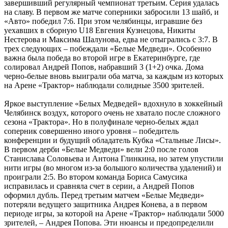
завершивший регулярный чемпионат третьим. Серия удалась
на славу. В первом же матче соперники забросили 13 шайб, и
«Авто» победил 7:6. При этом челябинцы, игравшие без
уехавших в сборную U18 Евгения Кузнецова, Никиты
Нестерова и Максима Шалунова, едва не отыгрались с 3:7. В
трех следующих – побеждали «Белые Медведи». Особенно
важна была победа во второй игре в Екатеринбурге, где
солировал Андрей Попов, набравший 3 (1+2) очка. Дома
черно-белые вновь выиграли оба матча, за каждым из которых
на Арене «Трактор» наблюдали солидные 3500 зрителей.
Яркое выступление «Белых Медведей» вдохнуло в хоккейный
Челябинск воздух, которого очень не хватало после сложного
сезона «Трактора». Но в полуфинале черно-белых ждал
соперник совершенно иного уровня – победитель
конференции и будущий обладатель Кубка «Стальные Лисы».
В первом дерби «Белые Медведи» вели 2:0 после голов
Станислава Соловьева и Антона Глинкина, но затем упустили
нити игры (во многом из-за большого количества удалений) и
проиграли 2:5. Во втором команда Бориса Самусика
исправилась и сравняла счет в серии, а Андрей Попов
оформил дубль. Перед третьим матчем «Белые Медведи»
потеряли ведущего защитника Андрея Конева, а в первом
периоде игры, за которой на Арене «Трактор» наблюдали 5000
зрителей, – Андрея Попова. Эти нюансы и предопределили