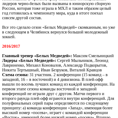
лидеров черно-белых были вызваны в юниорскую сборную
России, которая тоже играла в МХЛ и таким образом целый
год готовилась к чемпионату мира, куда в итоге поехал
совсем другой состав.
Все это сделало сезон «Белых Медведей» скомканным, но уже
в следующем в Челябинск вернулся большой молодежный
хоккей.
2016/2017
Главный тренер «Белых Медведей»:
Максим Смельницкий
Лидеры «Белых Медведей»:
Сергей Мыльников, Леонид
Лавриненко, Михаил Коновалов, Александр Подкорытов,
Никита Тертышный, Иван Безруков, Виталий Кравцов
Схема сезона:
31 участник. 2 конференции (15 команд – в
западной, 16 – в восточной) и 4 дивизиона. В плей-офф
вышли по восемь лучших команд из каждой конференции. На
первом этапе сезона команды восточной и западной
конференций не играли друг с другом. Матчи первого и
второго раунда плей-офф играются внутри конференций. Для
полуфинальных серий пары определяются по следующему
принципу: а) команда конференции «Запад», имеющая более
высокий номер «посева», играет с командой конференции
«Восток», имеющий более низкий номер «посева». Вторую