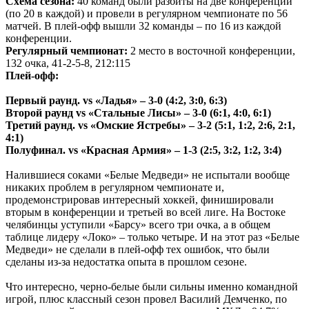
Схема сезона:
40 команд были разбиты на две конференции
(по 20 в каждой) и провели в регулярном чемпионате по 56
матчей. В плей-офф вышли 32 команды – по 16 из каждой
конференции.
Регулярный чемпионат:
2 место в восточной конференции,
132 очка, 41-2-5-8, 212:115
Плей-офф:
Первый раунд. vs «Ладья» – 3-0 (4:2, 3:0, 6:3)
Второй раунд vs «Стальные Лисы» – 3-0 (6:1, 4:0, 6:1)
Третий раунд. vs «Омские Ястребы» – 3-2 (5:1, 1:2, 2:6, 2:1,
4:1)
Полуфинал. vs «Красная Армия» – 1-3 (2:5, 3:2, 1:2, 3:4)
Налившиеся соками «Белые Медведи» не испытали вообще
никаких проблем в регулярном чемпионате и,
продемонстрировав интересный хоккей, финишировали
вторым в конференции и третьей во всей лиге. На Востоке
челябинцы уступили «Барсу» всего три очка, а в общем
таблице лидеру «Локо» – только четыре. И на этот раз «Белые
Медведи» не сделали в плей-офф тех ошибок, что были
сделаны из-за недостатка опыта в прошлом сезоне.
Что интересно, черно-белые были сильны именно командной
игрой, плюс классный сезон провел Василий Демченко, по