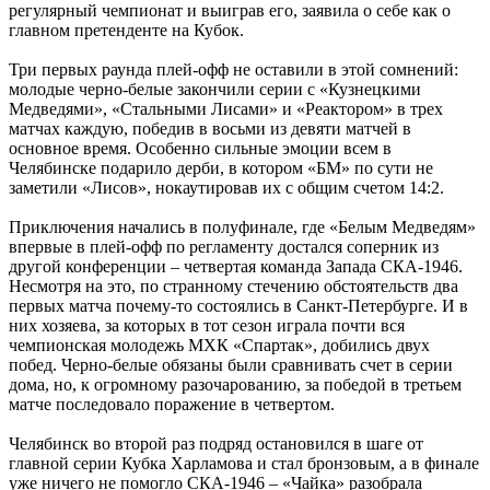
регулярный чемпионат и выиграв его, заявила о себе как о
главном претенденте на Кубок.
Три первых раунда плей-офф не оставили в этой сомнений:
молодые черно-белые закончили серии с «Кузнецкими
Медведями», «Стальными Лисами» и «Реактором» в трех
матчах каждую, победив в восьми из девяти матчей в
основное время. Особенно сильные эмоции всем в
Челябинске подарило дерби, в котором «БМ» по сути не
заметили «Лисов», нокаутировав их с общим счетом 14:2.
Приключения начались в полуфинале, где «Белым Медведям»
впервые в плей-офф по регламенту достался соперник из
другой конференции – четвертая команда Запада СКА-1946.
Несмотря на это, по странному стечению обстоятельств два
первых матча почему-то состоялись в Санкт-Петербурге. И в
них хозяева, за которых в тот сезон играла почти вся
чемпионская молодежь МХК «Спартак», добились двух
побед. Черно-белые обязаны были сравнивать счет в серии
дома, но, к огромному разочарованию, за победой в третьем
матче последовало поражение в четвертом.
Челябинск во второй раз подряд остановился в шаге от
главной серии Кубка Харламова и стал бронзовым, а в финале
уже ничего не помогло СКА-1946 – «Чайка» разобрала