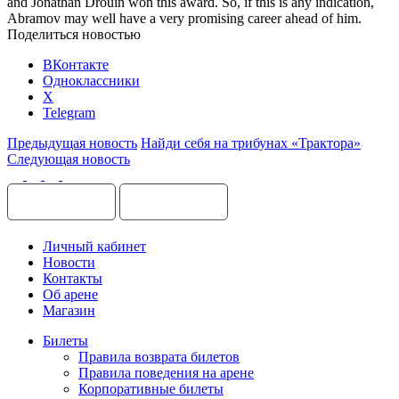
and Jonathan Drouin won this award. So, if this is any indication,
Abramov may well have a very promising career ahead of him.
Поделиться новостью
ВКонтакте
Одноклассники
X
Telegram
Предыдущая новость
Найди себя на трибунах «Трактора»
Следующая новость
Личный кабинет
Новости
Контакты
Об арене
Магазин
Билеты
Правила возврата билетов
Правила поведения на арене
Корпоративные билеты