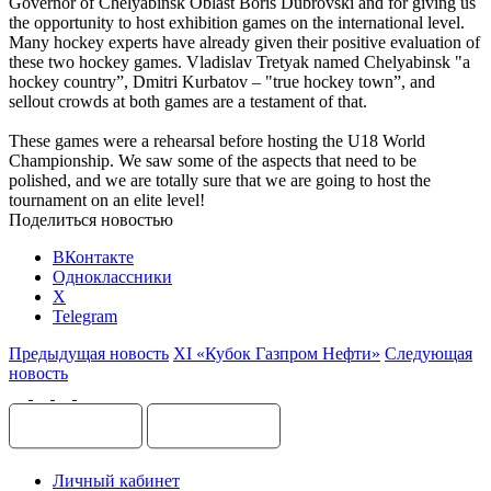
Governor of Chelyabinsk Oblast Boris Dubrovski and for giving us
the opportunity to host exhibition games on the international level.
Many hockey experts have already given their positive evaluation of
these two hockey games. Vladislav Tretyak named Chelyabinsk "a
hockey country”, Dmitri Kurbatov – "true hockey town
”, and
sellout crowds at both games are
a testament of that.
These games were a rehearsal before hosting the U18 World
Championship. We saw some of the aspects that need to be
polished, and we are totally sure that we are going to host the
tournament on an elite level!
Поделиться новостью
ВКонтакте
Одноклассники
X
Telegram
Предыдущая новость
XI «Кубок Газпром Нефти»
Следующая
новость
Личный кабинет