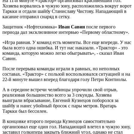
На 11-й минуте «Трактор» организовал красивейший гол.
Хозяева ворвались в чужую зону, расположились вокруг ворот
Таркки и отдали шайбу Станиславу Чистову. Нападающий в
касание отправил снаряд в сетку.
Защитник «Нефтехимика»
Иван Савин
после первого
периода дал эксклюзивное интервью «Первому областному».
«Игра равная. У команд есть моменты. Все еще впереди. У нас
была всего одна ошибка. И тут нас наказали. «Трактор» - это
команда, которую можно легко обыгрывать», - сказал Иван
Савин.
После перерыва команды играли в равных, но неполных
составах. «Трактор» с пользой воспользовался ситуацией и на
22-й минуте вышел вперед благодаря голу Петри Контиолы.
А в середине встречи челябинцы упрочили свой отрыв,
реализовав большинство всего за 3 секунды. Хозяева
выиграли вбрасывание, Евгений Кузнецов поборолся за
шайбу и нанес убойный бросок с пары метров. Вратарь
Таркки был бессилен.
В концовке второго периода Кузнецов самостоятельно
организовал еще один гол. Нападающий влетел в чужую зону,
заставил голкипера закрыть ближний угол, однако не стал