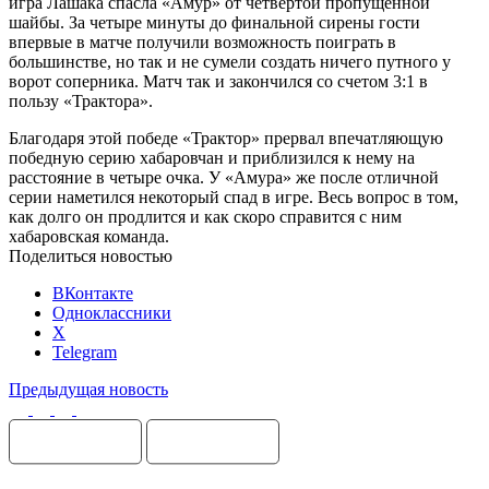
игра Лашака спасла «Амур» от четвертой пропущенной
шайбы. За четыре минуты до финальной сирены гости
впервые в матче получили возможность поиграть в
большинстве, но так и не сумели создать ничего путного у
ворот соперника. Матч так и закончился со счетом 3:1 в
пользу «Трактора».
Благодаря этой победе «Трактор» прервал впечатляющую
победную серию хабаровчан и приблизился к нему на
расстояние в четыре очка. У «Амура» же после отличной
серии наметился некоторый спад в игре. Весь вопрос в том,
как долго он продлится и как скоро справится с ним
хабаровская команда.
Поделиться новостью
ВКонтакте
Одноклассники
X
Telegram
Предыдущая новость