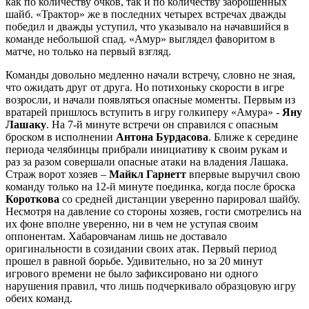
как по количеству очков, так и по количеству заброшенных
шайб. «Трактор» же в последних четырех встречах дважды
победил и дважды уступил, что указывало на начавшийся в
команде небольшой спад. «Амур» выглядел фаворитом в
матче, но только на первый взгляд.
Команды довольно медленно начали встречу, словно не зная,
что ожидать друг от друга. Но потихоньку скорости в игре
возросли, и начали появляться опасные моменты. Первым из
вратарей пришлось вступить в игру голкиперу «Амура» -
Яну
Лашаку
. На 7-й минуте встречи он справился с опасным
броском в исполнении
Антона Бурдасова
. Ближе к середине
периода челябинцы прибрали инициативу к своим рукам и
раз за разом совершали опасные атаки на владения Лашака.
Страж ворот хозяев –
Майкл Гарнетт
впервые выручил свою
команду только на 12-й минуте поединка, когда после броска
Короткова
со средней дистанции уверенно парировал шайбу.
Несмотря на давление со стороны хозяев, гости смотрелись на
их фоне вполне уверенно, ни в чем не уступая своим
оппонентам. Хабаровчанам лишь не доставало
оригинальности в созидании своих атак. Первый период
прошел в равной борьбе. Удивительно, но за 20 минут
игрового времени не было зафиксировано ни одного
нарушения правил, что лишь подчеркивало образцовую игру
обеих команд.