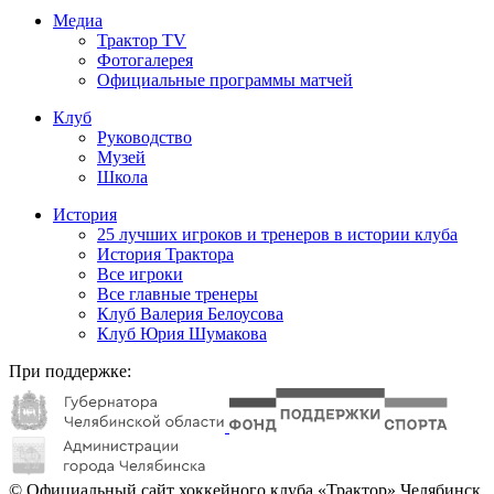
Медиа
Трактор TV
Фотогалерея
Официальные программы матчей
Клуб
Руководство
Музей
Школа
История
25 лучших игроков и тренеров в истории клуба
История Трактора
Все игроки
Все главные тренеры
Клуб Валерия Белоусова
Клуб Юрия Шумакова
При поддержке:
© Официальный сайт хоккейного клуба «Трактор» Челябинск.