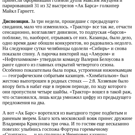
принесли оформивший голевой дубль Максим Якуценя и
парировавший 31 из 32 выстрелов «Ак Барса» голкипер
Майкл Гарнетт.
Диспозиция.
За три недели, прошедшие с предыдущего
свидания, мало что изменилось. «Трактор» все так же, отчасти
сенсационно, возглавляет дивизион, то подпуская «барсов»
поближе, то, наоборот, отрываясь от них. Казанцы, было дело,
одно время даже обошли конкурентов, но радовались недолго.
На следующие сутки челябинцы одолели «Сибирь» и снова
показали спину. А парочка викторий над «Амуром» и
«Нефтехимиком» утвердили команду Валерия Белоусова в
ранге одного из главных открытий четвертого сезона.
Особенно показательна была порка, устроенная нижнекамцам
— географическим собратьям казанцев. «Химбатальон» был
жестоко выпотрошен в родных стенах — 2:8. Хозяевам было
впору бить в набат еще в первом периоде, по ходу которого
они пропустили четыре шайбы. «Трактор» вошел в такой раж,
что остановился, лишь когда умножил цифру из предыдущего
предложения на два.
А вот «Ак Барс» воротился из выездного турне подбитым и
раненым зверем. Благо хоть московский вояж принес дружине
Владимира Крикунова три очка. И то гостям еще несказанно
повезло: улыбнись госпожа Фортуна горемычному
«Спартаку» — и из столицы в Череповец казанцы