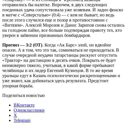
отправились бы налегке. Впрочем, в двух следующих
поединках удача сопутствовала уже хозяевам. И ладно фиаско
в матче с «Северсталью» (0:4) — с кем не бывает, но ведь
после этого случился еще и позор в противостоянии с
«Витязем». Алексей Морозов и Данис Зарипов снова остались
на голодном пайке, все больше подтверждая правоту тех, кто
уверен в забвении признанных бомбардиров.
Прогноз — 3:2 (ОТ)
. Когда «Ак Барс» злой, он вдвойне
опасен. А в том, что это так, сомневаться не приходиться. В
случае очередной неудачи татарстанцы рискуют отпустить
«Трактор» на дистанцию в десять очков. Покрыть ее будет
неимоверно тяжело, учитывая, в какой форме пребывают
челябинцы и их лидер Евгений Кузнецов. В то же время
уральцы едут в Казань психологически раскрепощенными и
уже знают, как добиваться здесь результата. Предстоит
упорная борьба.
Поделиться новостью
ВКонтакте
Одноклассники
X
Telegram