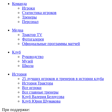
Команда
Игроки
Статистика игроков
Тренеры
Персонал
Медиа
Трактор TV
Фотогалерея
Официальные программы матчей
Клуб
Руководство
Музей
Школа
История
25 лучших игроков и тренеров в истории клуба
История Трактора
Все игроки
Все главные тренеры
Клуб Валерия Белоусова
Клуб Юрия Шумакова
При поддержке: