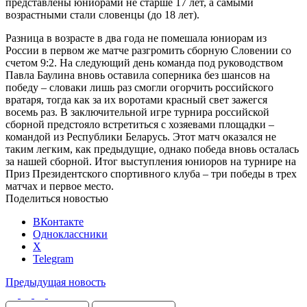
представлены юниорами не старше 17 лет, а самыми
возрастными стали словенцы (до 18 лет).
Разница в возрасте в два года не помешала юниорам из
России в первом же матче разгромить сборную Словении со
счетом 9:2. На следующий день команда под руководством
Павла Баулина вновь оставила соперника без шансов на
победу – словаки лишь раз смогли огорчить российского
вратаря, тогда как за их воротами красный свет зажегся
восемь раз. В заключительной игре турнира российской
сборной предстояло встретиться с хозяевами площадки –
командой из Республики Беларусь. Этот матч оказался не
таким легким, как предыдущие, однако победа вновь осталась
за нашей сборной. Итог выступления юниоров на турнире на
Приз Президентского спортивного клуба – три победы в трех
матчах и первое место.
Поделиться новостью
ВКонтакте
Одноклассники
X
Telegram
Предыдущая новость