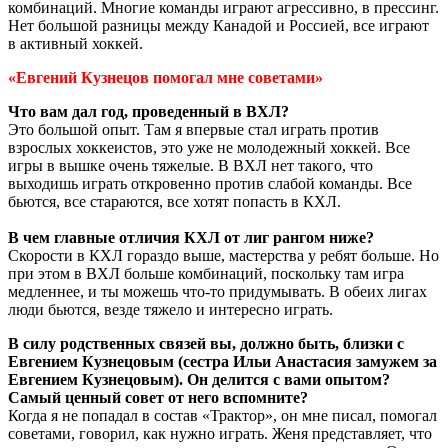
комбинаций. Многие команды играют агрессивно, в прессинг.
Нет большой разницы между Канадой и Россией, все играют
в активный хоккей.
«Евгений Кузнецов помогал мне советами»
Что вам дал год, проведенный в ВХЛ?
Это большой опыт. Там я впервые стал играть против
взрослых хоккеистов, это уже не молодежный хоккей. Все
игры в вышке очень тяжелые. В ВХЛ нет такого, что
выходишь играть откровенно против слабой команды. Все
бьются, все стараются, все хотят попасть в КХЛ.
В чем главные отличия КХЛ от лиг рангом ниже?
Скорости в КХЛ гораздо выше, мастерства у ребят больше. Но
при этом в ВХЛ больше комбинаций, поскольку там игра
медленнее, и ты можешь что-то придумывать. В обеих лигах
люди бьются, везде тяжело и интересно играть.
В силу родственных связей вы, должно быть, близки с
Евгением Кузнецовым (сестра Ильи Анастасия замужем за
Евгением Кузнецовым). Он делится с вами опытом?
Самый ценный совет от него вспомните?
Когда я не попадал в состав «Трактор», он мне писал, помогал
советами, говорил, как нужно играть. Женя представляет, что