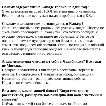
Почему задержались в Канаде только на один год?
Я хотел попасть на драфт НХЛ, но меня никто не выбрал.
Решил, что лучше вернуться назад и пробиваться в КХЛ.
С какими сложностями столкнулись в Канаде?
Очень сложно было без родных, без русских людей. Иногда не
с кем было поговорить. Я скажу так: что можно обсудить с
русским человеком, с канадцем не обсудишь. В бытовом
плане ни в чем не нуждался, у меня была очень хорошая
семья, эти люди всем обеспечили. Очень подтянул английский
язык, к концу года свободно общался. Сейчас это помогает в
разговорах с нашими иностранцами.
А как легионеры чувствуют себя в Челябинске? Все-таки
не Москва…
Прекрасно чувствуют. Они ходят в рестораны, торговые
центры. Не сидят дома. Им нравится город, болельщики.
Наши иностранцы – отличные, позитивные ребята.
Нормально с ними общаюсь.
Вам лично, какой хоккей ближе? Когда есть место
раскатиться, разыграть комбинацию или более жесткий и
силовой?
Сейчас наш хоккей стал более силовым, особо не до