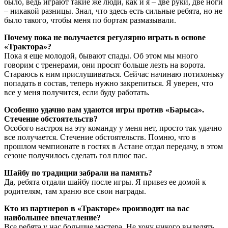
было, ведь играют такие же люди, как и я – две руки, две ноги
– никакой разницы. Знал, что здесь есть сильные ребята, но не
было такого, чтобы меня по бортам размазывали.
Почему пока не получается регулярно играть в основе
«Трактора»?
Пока я еще молодой, бывают спады. Об этом мы много
говорим с тренерами, они просят больше лезть на ворота.
Стараюсь к ним прислушиваться. Сейчас начинаю потихоньку
попадать в состав, теперь нужно закрепиться. Я уверен, что
все у меня получится, если буду работать.
Особенно удачно вам удаются игры против «Барыса».
Стечение обстоятельств?
Особого настроя на эту команду у меня нет, просто так удачно
все получается. Стечение обстоятельств. Помню, что в
прошлом чемпионате в гостях в Астане отдал передачу, в этом
сезоне получилось сделать гол плюс пас.
Шайбу по традиции забрали на память?
Да, ребята отдали шайбу после игры. Я привез ее домой к
родителям, там храню все свои награды.
Кто из партнеров в «Тракторе» производит на вас
наибольшее впечатление?
Все ребята у нас большие мастера. Не хочу никого выделять,