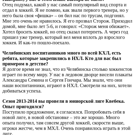
Отец подумал, какой у нас самый популярный вид спорта и
отдал в хоккей. Я не помню, как звали первого тренера, но у
него была своя «фишка» – он бил нас по трусам, подгонял.
Мне это очень не нравилось. Я его прозвал Сторож. Приходил
домой, мне было лет 5-6, и говорил: «Сторож меня обижает».
Хотел бросить хоккей, но отец сказал потерпеть. А через год
пришел уже тренер, который вел меня вплоть до взрослого
хоккея. И как-то пошло-поехало.
Челябинских воспитанников много по всей КХЛ, есть
ребята, которые закрепились в НХЛ. Кто для вас был
примером в детстве?
Я долгое время не знал, что из Челябинска столько хоккеистов
играет по всему миру. У нас в ледовом дворце висели плакаты
Александра Семина и Сергея Гончара. Мы знали, что они
наши воспитанники, играют в НХЛ. Смотрели на них, хотели
добиваться успеха.
Сезон 2013-2014 вы провели в юниорской лиге Квебека.
Опыт пригодился?
Поступило предложение, я согласился. Попробовать себя в
новой лиге, в новой обстановке – это же хорошо. Много
опыта получил, там совсем другой хоккей, скорости выше,
игроки жестче, чем в МХЛ. Очень понравилось играть в этой
лиге.