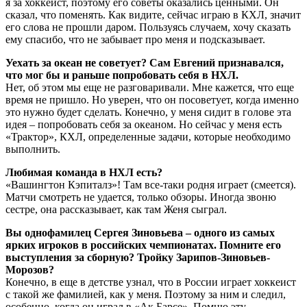
я за хоккеист, поэтому его советы оказались ценными. Он
сказал, что поменять. Как видите, сейчас играю в КХЛ, значит
его слова не прошли даром. Пользуясь случаем, хочу сказать
ему спасибо, что не забывает про меня и подсказывает.
Уехать за океан не советует? Сам Евгений признавался,
что мог бы и раньше попробовать себя в НХЛ.
Нет, об этом мы еще не разговаривали. Мне кажется, что еще
время не пришло. Но уверен, что он посоветует, когда именно
это нужно будет сделать. Конечно, у меня сидит в голове эта
идея – попробовать себя за океаном. Но сейчас у меня есть
«Трактор», КХЛ, определенные задачи, которые необходимо
выполнить.
Любимая команда в НХЛ есть?
«Вашингтон Кэпиталз»! Там все-таки родня играет (смеется).
Матчи смотреть не удается, только обзоры. Иногда звоню
сестре, она рассказывает, как там Женя сыграл.
Вы однофамилец Сергея Зиновьева – одного из самых
ярких игроков в российских чемпионатах. Помните его
выступления за сборную? Тройку Зарипов-Зиновьев-
Морозов?
Конечно, в еще в детстве узнал, что в России играет хоккеист
с такой же фамилией, как у меня. Поэтому за ним и следил,
особенно, когда он играл в «Ак Барсе». Помню эту