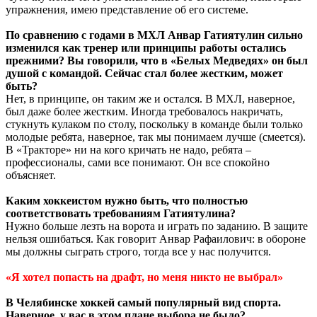
упражнения, имею представление об его системе.
По сравнению с годами в МХЛ Анвар Гатиятулин сильно
изменился как тренер или принципы работы остались
прежними? Вы говорили, что в «Белых Медведях» он был
душой с командой. Сейчас стал более жестким, может
быть?
Нет, в принципе, он таким же и остался. В МХЛ, наверное,
был даже более жестким. Иногда требовалось накричать,
стукнуть кулаком по столу, поскольку в команде были только
молодые ребята, наверное, так мы понимаем лучше (смеется).
В «Тракторе» ни на кого кричать не надо, ребята –
профессионалы, сами все понимают. Он все спокойно
объясняет.
Каким хоккеистом нужно быть, что полностью
соответствовать требованиям Гатиятулина?
Нужно больше лезть на ворота и играть по заданию. В защите
нельзя ошибаться. Как говорит Анвар Рафаилович: в обороне
мы должны сыграть строго, тогда все у нас получится.
«Я хотел попасть на драфт, но меня никто не выбрал»
В Челябинске хоккей самый популярный вид спорта.
Наверное, у вас в этом плане выбора не было?