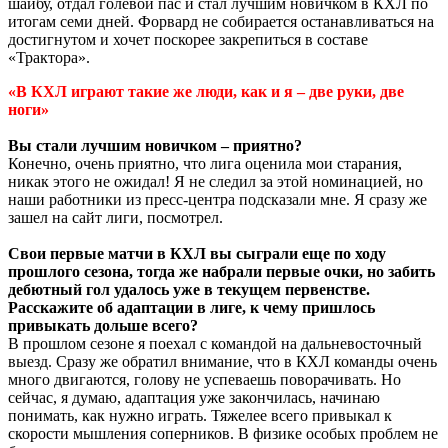
шайбу, отдал голевой пас и стал лучшим новичком в КХЛ по
итогам семи дней. Форвард не собирается останавливаться на
достигнутом и хочет поскорее закрепиться в составе
«Трактора».
«В КХЛ играют такие же люди, как и я – две руки, две
ноги»
Вы стали лучшим новичком – приятно?
Конечно, очень приятно, что лига оценила мои старания,
никак этого не ожидал! Я не следил за этой номинацией, но
наши работники из пресс-центра подсказали мне. Я сразу же
зашел на сайт лиги, посмотрел.
Свои первые матчи в КХЛ вы сыграли еще по ходу
прошлого сезона, тогда же набрали первые очки, но забить
дебютный гол удалось уже в текущем первенстве.
Расскажите об адаптации в лиге, к чему пришлось
привыкать дольше всего?
В прошлом сезоне я поехал с командой на дальневосточный
выезд. Сразу же обратил внимание, что в КХЛ команды очень
много двигаются, голову не успеваешь поворачивать. Но
сейчас, я думаю, адаптация уже закончилась, начинаю
понимать, как нужно играть. Тяжелее всего привыкал к
скорости мышления соперников. В физике особых проблем не