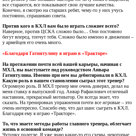
все стараются, все показывают свои лучшие качества.
Конечно, я смотрю на старших ребят, чему-то у них учусь
постоянно, спрашиваю совета.
Против кого в КХЛ вам было играть сложнее всего?
Наверное, против ЦСКА сложно было… Они постоянно
бегут вперед, топчут тебя. Сложно было именно в движении –
у армейцев его очень много.
«Благодаря Гатиятулину я играю в «Тракторе»
На протяжении почти всей вашей карьеры, начиная с
МХЛ, вы выступаете под руководством Анвара
Гатиятулина. Именно при нем вы дебютировали в КХЛ.
Какую роль в вашем становлении сыграл этот тренер?
Огромную роль. В МХЛ тренер мне очень доверял, делал на
меня ставку в выпускной год. Анвар Рафаилович отличный
наставник, прекрасный мотиватор. Он всегда знает, что
сказать. На тренировках упражнения почти все игровые – это
очень интересно. Спасибо ему, что дал шанс сыграть в КХЛ.
Благодаря ему я играю «Тракторе».
То, что знаете методы работы главного тренера, облегчает
жизнь в основной команде?
Чуточку полегче. Я уже знаю какие-то его схемы, некоторые