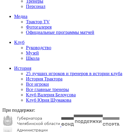
Тренеры
Персонал
Медиа
Трактор TV
Фотогалерея
Официальные программы матчей
Клуб
Руководство
Музей
Школа
История
25 лучших игроков и тренеров в истории клуба
История Трактора
Все игроки
Все главные тренеры
Клуб Валерия Белоусова
Клуб Юрия Шумакова
При поддержке: