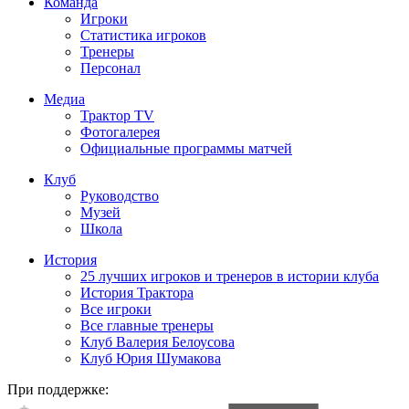
Команда
Игроки
Статистика игроков
Тренеры
Персонал
Медиа
Трактор TV
Фотогалерея
Официальные программы матчей
Клуб
Руководство
Музей
Школа
История
25 лучших игроков и тренеров в истории клуба
История Трактора
Все игроки
Все главные тренеры
Клуб Валерия Белоусова
Клуб Юрия Шумакова
При поддержке: