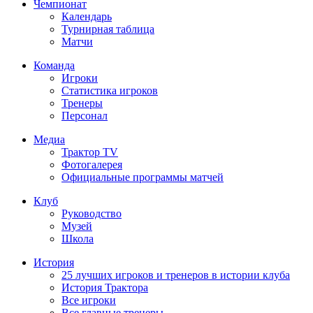
Чемпионат
Календарь
Турнирная таблица
Матчи
Команда
Игроки
Статистика игроков
Тренеры
Персонал
Медиа
Трактор TV
Фотогалерея
Официальные программы матчей
Клуб
Руководство
Музей
Школа
История
25 лучших игроков и тренеров в истории клуба
История Трактора
Все игроки
Все главные тренеры