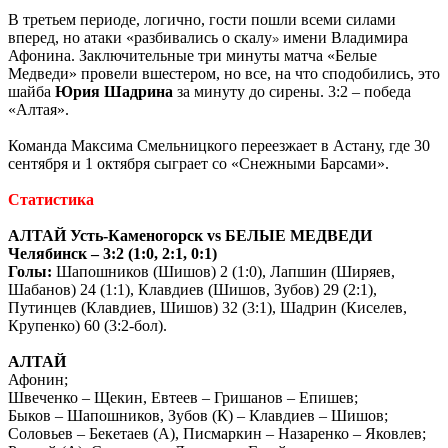
В третьем периоде, логично, гости пошли всеми силами
вперед, но атаки «разбивались о скалу
имени Владимира
»
Афонина. Заключительные три минуты матча «Белые
Медведи» провели вшестером, но все, на что сподобились, это
шайба
Юрия Шадрина
за минуту до сирены. 3:2 – победа
«Алтая».
Команда Максима Смельницкого переезжает в Астану, где 30
сентября и 1 октября сыграет со «Снежными Барсами».
Статистика
АЛТАЙ Усть-Каменогорск vs
БЕЛЫЕ МЕДВЕДИ
Челябинск – 3:2 (1:0, 2:1, 0:1)
Голы:
Шапошников (Шишов) 2 (1:0), Лапшин (Ширяев,
Шабанов) 24 (1:1), Клавдиев (Шишов, Зубов) 29 (2:1),
Путинцев (Клавдиев, Шишов) 32 (3:1), Шадрин (Киселев,
Крупенко) 60 (3:2-бол).
АЛТАЙ
Афонин;
Швеченко – Щекин, Евтеев – Гришанов – Епишев;
Быков – Шапошников, Зубов (К) – Клавдиев – Шишов;
Соловьев – Бекетаев (А), Писмаркин – Назаренко – Яковлев;