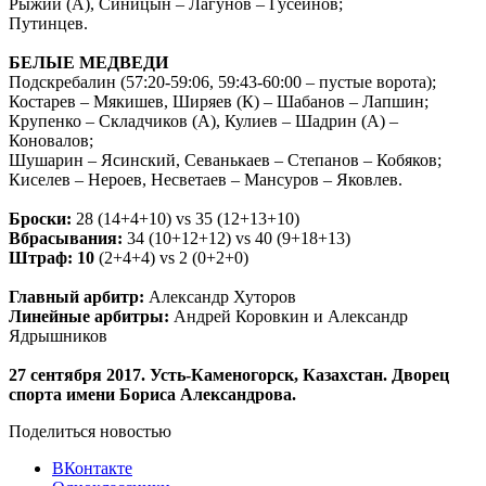
Рыжий (А), Синицын – Лагунов – Гусейнов;
Путинцев.
БЕЛЫЕ МЕДВЕДИ
Подскребалин (57:20-59:06, 59:43-60:00 – пустые ворота);
Костарев – Мякишев, Ширяев (К) – Шабанов – Лапшин;
Крупенко – Складчиков (А), Кулиев – Шадрин (А) –
Коновалов;
Шушарин – Ясинский, Севанькаев – Степанов – Кобяков;
Киселев – Нероев, Несветаев – Мансуров – Яковлев.
Броски:
28 (14+4+10) vs 35 (12+13+10)
Вбрасывания:
34 (10+12+12) vs 40 (9+18+13)
Штраф:
10
(2+4+4) vs 2 (0+2+0)
Главный арбитр:
Александр Хуторов
Линейные арбитры:
Андрей Коровкин и Александр
Ядрышников
27 сентября 2017. Усть-Каменогорск, Казахстан. Дворец
спорта имени Бориса Александрова.
Поделиться новостью
ВКонтакте