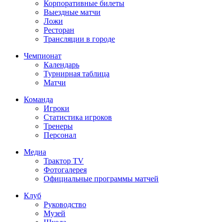
Корпоративные билеты
Выездные матчи
Ложи
Ресторан
Трансляции в городе
Чемпионат
Календарь
Турнирная таблица
Матчи
Команда
Игроки
Статистика игроков
Тренеры
Персонал
Медиа
Трактор TV
Фотогалерея
Официальные программы матчей
Клуб
Руководство
Музей