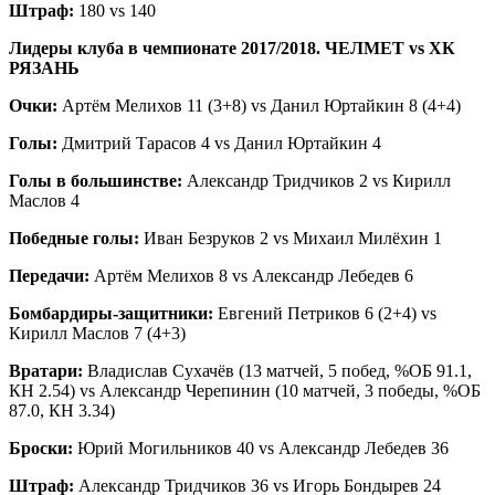
Штраф:
180 vs 140
Лидеры клуба в чемпионате 2017/2018. ЧЕЛМЕТ
vs
ХК
РЯЗАНЬ
Очки:
Артём Мелихов 11 (3+8) vs Данил Юртайкин 8 (4+4)
Голы:
Дмитрий Тарасов 4 vs Данил Юртайкин 4
Голы в большинстве:
Александр Тридчиков 2 vs Кирилл
Маслов 4
Победные голы:
Иван Безруков 2 vs Михаил Милёхин 1
Передачи:
Артём Мелихов 8 vs Александр Лебедев 6
Бомбардиры-защитники:
Евгений Петриков 6 (2+4) vs
Кирилл Маслов 7 (4+3)
Вратари:
Владислав Сухачёв (13 матчей, 5 побед, %ОБ 91.1,
КН 2.54) vs Александр Черепинин (10 матчей, 3 победы, %ОБ
87.0, КН 3.34)
Броски:
Юрий Могильников 40 vs Александр Лебедев 36
Штраф:
Александр Тридчиков 36 vs Игорь Бондырев 24