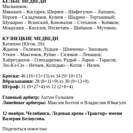
БЕЛЫЕ МЕДВЕДИ
Мыльников;
Мякишев – Костарев, Ширяев – Шафигулин – Лапшин;
Нероев – Складчиков, Кулиев – Шадрин – Тертышный;
Шушарин – Ясинский, Коновалов – Степанов – Кобяков;
Мокрушев – Киселев, Несветаев – Шабанов – Мутовин.
КУЗНЕЦКИЕ МЕДВЕДИ
Катюхин (Югов, 29);
Жданов – Гилязеев, Лудцев – Шевченко – Зиновьев;
Уткин – Максюков, Рубан – Сизиков – Левашов;
Хайретдинов – Олендаренко, Рудый – Ларин – Тарасов;
Лю-Кэ-Сю – Нечаев, Колодько – Котов – Ивлев.
Броски:
46 (16+15+15) vs 34 (9+10+15)
Вбрасывания:
28 (8+11+9) vs 30 (9+12+9)
Штраф:
31 (0+27+4) vs 12 (2+6+4)
Главный арбитр:
Антон Голышев
Линейные арбитры:
Максим Болтов и Владислав Юмагуен
12 ноября. Челябинск. Ледовая арена «Трактор» имени
Валерия Белоусова.
Поделиться новостью