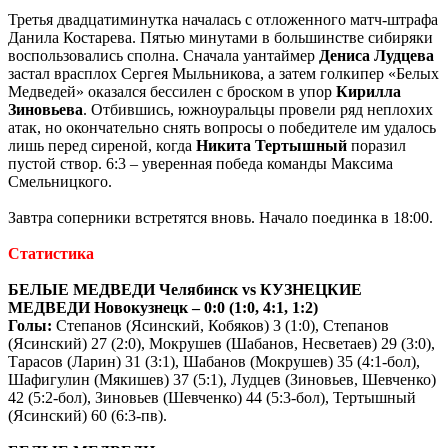
Третья двадцатиминутка началась с отложенного матч-штрафа
Данила Костарева. Пятью минутами в большинстве сибиряки
воспользовались сполна. Сначала уантаймер
Дениса Лудцева
застал врасплох Сергея Мыльникова, а затем голкипер «Белых
Медведей» оказался бессилен с броском в упор
Кирилла
Зиновьева
. Отбившись, южноуральцы провели ряд неплохих
атак, но окончательно снять вопросы о победителе им удалось
лишь перед сиреной, когда
Никита Тертышный
поразил
пустой створ. 6:3 – уверенная победа команды Максима
Смельницкого.
Завтра соперники встретятся вновь. Начало поединка в 18:00.
Статистика
БЕЛЫЕ МЕДВЕДИ Челябинск
vs
КУЗНЕЦКИЕ
МЕДВЕДИ Новокузнецк – 0:0 (1:0, 4:1, 1:2)
Голы:
Степанов (Ясинский, Кобяков) 3 (1:0), Степанов
(Ясинский) 27 (2:0), Мокрушев (Шабанов, Несветаев) 29 (3:0),
Тарасов (Ларин) 31 (3:1), Шабанов (Мокрушев) 35 (4:1-бол),
Шафигулин (Мякишев) 37 (5:1), Лудцев (Зиновьев, Шевченко)
42 (5:2-бол), Зиновьев (Шевченко) 44 (5:3-бол), Тертышный
(Ясинский) 60 (6:3-пв).