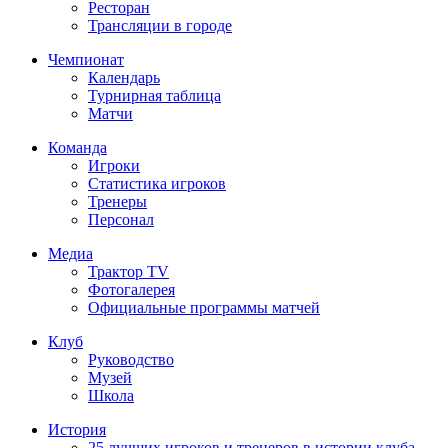
Ресторан
Трансляции в городе
Чемпионат
Календарь
Турнирная таблица
Матчи
Команда
Игроки
Статистика игроков
Тренеры
Персонал
Медиа
Трактор TV
Фотогалерея
Официальные программы матчей
Клуб
Руководство
Музей
Школа
История
25 лучших игроков и тренеров в истории клуба