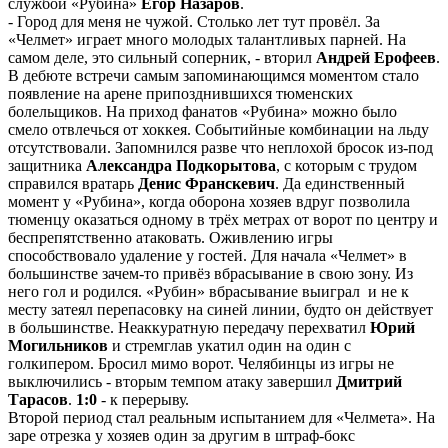
службой «Рубина»
Егор Назаров
.
- Город для меня не чужой. Столько лет тут провёл. За
«Челмет» играет много молодых талантливых парней. На
самом деле, это сильный соперник, - вторил
Андрей Ерофеев
.
В дебюте встречи самым запоминающимся моментом стало
появление на арене припозднившихся тюменских
болельщиков. На приход фанатов «Рубина» можно было
смело отвлечься от хоккея. Событийные комбинации на льду
отсутствовали. Запомнился разве что неплохой бросок из-под
защитника
Александра Подкорытова
, с которым с трудом
справился вратарь
Денис Франскевич
. Да единственный
момент у «Рубина», когда оборона хозяев вдруг позволила
тюменцу оказаться одному в трёх метрах от ворот по центру и
беспрепятственно атаковать. Оживлению игры
способствовало удаление у гостей. Для начала «Челмет» в
большинстве зачем-то привёз вбрасывание в свою зону. Из
него гол и родился. «Рубин» вбрасывание выиграл и не к
месту затеял перепасовку на синей линии, будто он действует
в большинстве. Неаккуратную передачу перехватил
Юрий
Могильников
и стремглав укатил один на один с
голкипером. Бросил мимо ворот. Челябинцы из игры не
выключились - вторым темпом атаку завершил
Дмитрий
Тарасов
.
1:0
- к перерыву.
Второй период стал реальным испытанием для «Челмета». На
заре отрезка у хозяев один за другим в штраф-бокс