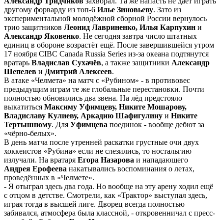
Александр Тридчиков
захворал. Та же напасть не даёт играть
другому форварду из топ-6
Илье Зиновьеву
. Зато из
экспериментальной молодёжной сборной России вернулось
трио защитников
Леонид Лавриненко, Илья Карпухин
и
Александр Яковенко
. Не сегодня завтра число штатных
единиц в обороне возрастёт ещё. После завершившейся утром
17 ноября CIBC Canada Russia Series из-за океана подтянутся
вратарь
Владислав Сухачёв
, а также защитники
Александр
Шепелев
и
Дмитрий Алексеев
.
В атаке «Челмета» на матч с «Рубином» - в противовес
предыдущим играм те же глобальные перестановки. Почти
полностью обновились два звена. На лёд предстояло
выкатиться
Максиму Уфимцеву, Никите Мошарову,
Владиславу Кулиеву, Аркадию Шафигулину
и
Никите
Тертышному
. Для
Уфимцева
поединок - вообще дебют за
«чёрно-белых».
В день матча после утренней раскатки грустные очи двух
хоккеистов «Рубина» если не слезились, то ностальгию
излучали. На вратаря
Егора Назарова
и нападающего
Андрея Ерофеева
накатывались воспоминания о летах,
проведённых в «Челмете».
- Я отыграл здесь два года. Но вообще на эту арену ходил ещё
с отцом в детстве. Смотрели, как «Трактор» выступал здесь,
играя тогда в высшей лиге. Дворец всегда полностью
забивался, атмосфера была классной, - откровенничал с пресс-