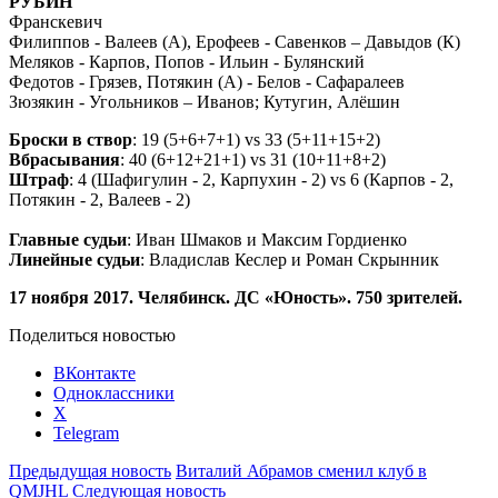
РУБИН
Франскевич
Филиппов - Валеев (А), Ерофеев - Савенков – Давыдов (К)
Меляков - Карпов, Попов - Ильин - Булянский
Федотов - Грязев, Потякин (А) - Белов - Сафаралеев
Зюзякин - Угольников – Иванов; Кутугин, Алёшин
Броски в створ
: 19 (5+6+7+1) vs 33 (5+11+15+2)
Вбрасывания
: 40 (6+12+21+1) vs 31 (10+11+8+2)
Штраф
: 4 (Шафигулин - 2, Карпухин - 2) vs 6 (Карпов - 2,
Потякин - 2, Валеев - 2)
Главные судьи
: Иван Шмаков и Максим Гордиенко
Линейные судьи
: Владислав Кеслер и Роман Скрынник
17 ноября 2017. Челябинск. ДС «Юность». 750 зрителей.
Поделиться новостью
ВКонтакте
Одноклассники
X
Telegram
Предыдущая новость
Виталий Абрамов сменил клуб в
QMJHL
Следующая новость