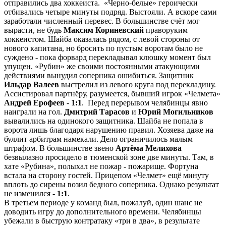
отправились два хоккеиста. «Черно-белые» героически
отбивались четыре минуты подряд. Выстояли. А вскоре сами
заработали численный перевес. В большинстве счёт мог
вырасти, не будь
Максим Кориневский
праворуким
хоккеистом. Шайба оказалась рядом, с левой стороны от
нового капитана, но бросить по пустым воротам было не
суждено - пока форвард перекладывал клюшку момент был
упущен. «Рубин» же своими постоянными атакующими
действиями вынудил соперника ошибиться. Защитник
Ильдар Валеев
выстрелил из левого круга под перекладину.
Ассистировал партнёру, разумеется, бывший игрок «Челмета»
Андрей Ерофеев
-
1:1
. Перед перерывом челябинцы явно
наиграли на гол.
Дмитрий Тарасов
и
Юрий Могильников
вывалились на одинокого защитника. Шайба не попала в
ворота лишь благодаря нарушению правил. Хозяева даже на
буллит арбитрам намекали. Дело ограничилось малым
штрафом. В большинстве звено
Артёма Мелихова
безвылазно просидело в тюменской зоне две минуты. Там, в
хате «Рубина», полыхал не пожар - пожарище. Фортуна
встала на сторону гостей. Прицепом «Челмет» ещё минуту
вплоть до сирены возил бедного соперника. Однако результат
не изменился -
1:1
.
В третьем периоде у команд был, пожалуй, один шанс не
доводить игру до дополнительного времени. Челябинцы
убежали в быструю контратаку «три в два», в результате