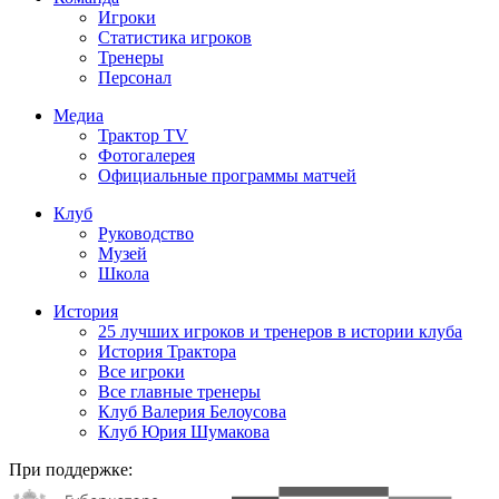
Игроки
Статистика игроков
Тренеры
Персонал
Медиа
Трактор TV
Фотогалерея
Официальные программы матчей
Клуб
Руководство
Музей
Школа
История
25 лучших игроков и тренеров в истории клуба
История Трактора
Все игроки
Все главные тренеры
Клуб Валерия Белоусова
Клуб Юрия Шумакова
При поддержке: