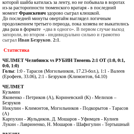
которой шайба катилась за ленту, но не побывала в воротах
из-за расторопности тюменского вратаря - в последний
момент
Франскевич
здорово сыграл клюшкой.
До последней минуты овертайм выглядел логичным
продолжением третьего периода, пока хозяева не выкатились
два раза в формате
«два в одного». В первом случае выход
запороли, во втором - индивидуально сильно и грамотно
сыграл
Иван Безруков
.
2:1
.
Статистика
ЧЕЛМЕТ Челябинск vs РУБИН Тюмень 2:1 ОТ (1:0, 0:1,
0:0, 1:0)
Голы
: 1:0 - Тарасов (Могильников, 17.23-бол.), 1:1 - Валеев
(Ерофеев, 33.06), 2:1 - Безруков (Климонтов, 64.10)
ЧЕЛМЕТ
Кузьмин
Яковенко - Петриков (А), Кориневский (К) - Мелихов –
Безруков
Никулин - Климонтов, Могильников - Подкорытов - Тарасов
(А)
Карпухин - Жульдиков, Д. Мошаров - Уфимцев - Кулиев
Лукин - Лавриненко, Н. Мошаров - Шафигулин - Тертышный