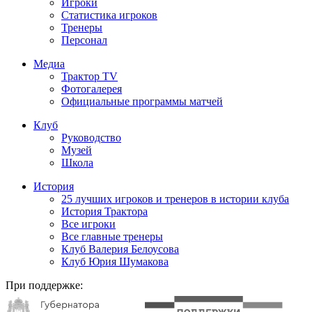
Игроки
Статистика игроков
Тренеры
Персонал
Медиа
Трактор TV
Фотогалерея
Официальные программы матчей
Клуб
Руководство
Музей
Школа
История
25 лучших игроков и тренеров в истории клуба
История Трактора
Все игроки
Все главные тренеры
Клуб Валерия Белоусова
Клуб Юрия Шумакова
При поддержке: