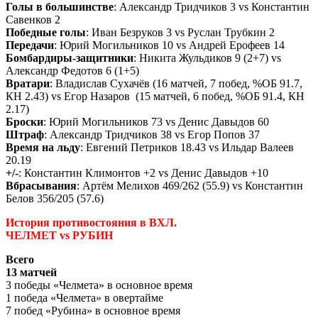
Голы в большинстве
: Александр Тридчиков 3 vs Константин
Савенков 2
Победные голы
: Иван Безруков 3 vs Руслан Трубкин 2
Передачи
: Юрий Могильников 10 vs Андрей Ерофеев 14
Бомбардиры-защитники
: Никита Жульдиков 9 (2+7) vs
Александр Федотов 6 (1+5)
Вратари
: Владислав Сухачёв (16 матчей, 7 побед, %ОБ 91.7,
КН 2.43) vs Егор Назаров (15 матчей, 6 побед, %ОБ 91.4, КН
2.17)
Броски
: Юрий Могильников 73 vs Денис Давыдов 60
Штраф
: Александр Тридчиков 38 vs Егор Попов 37
Время на льду
: Евгений Петриков 18.43 vs Ильдар Валеев
20.19
+/-
: Константин Климонтов +2 vs Денис Давыдов +10
Вбрасывания
: Артём Мелихов 469/262 (55.9) vs Константин
Белов 356/205 (57.6)
История противостояния в ВХЛ.
ЧЕЛМЕТ vs РУБИН
Всего
13 матчей
3 победы «Челмета» в основное время
1 победа «Челмета» в овертайме
7 побед «Рубина» в основное время