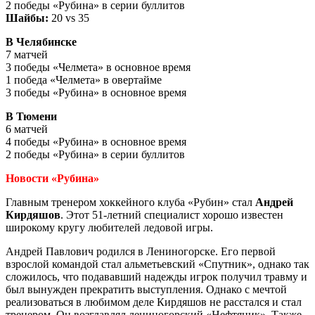
2 победы «Рубина» в серии буллитов
Шайбы:
20 vs 35
В Челябинске
7 матчей
3 победы «Челмета» в основное время
1 победа «Челмета» в овертайме
3 победы «Рубина» в основное время
В Тюмени
6 матчей
4 победы «Рубина» в основное время
2 победы «Рубина» в серии буллитов
Новости «Рубина»
Главным тренером хоккейного клуба «Рубин» стал
Андрей
Кирдяшов
. Этот 51-летний специалист хорошо известен
широкому кругу любителей ледовой игры.
Андрей Павлович родился в Лениногорске. Его первой
взрослой командой стал альметьевский «Спутник», однако так
сложилось, что подававший надежды игрок получил травму и
был вынужден прекратить выступления. Однако с мечтой
реализоваться в любимом деле Кирдяшов не расстался и стал
тренером. Он возглавлял лениногорский «Нефтяник». Также