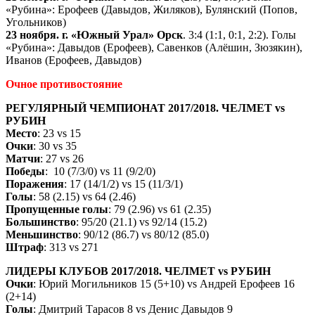
«Рубина»: Ерофеев (Давыдов, Жиляков), Булянский (Попов,
Угольников)
23 ноября. г. «Южный Урал» Орск
. 3:4 (1:1, 0:1, 2:2). Голы
«Рубина»: Давыдов (Ерофеев), Савенков (Алёшин, Зюзякин),
Иванов (Ерофеев, Давыдов)
Очное противостояние
РЕГУЛЯРНЫЙ ЧЕМПИОНАТ 2017/2018. ЧЕЛМЕТ vs
РУБИН
Место
: 23 vs 15
Очки
: 30 vs 35
Матчи
: 27 vs 26
Победы
: 10 (7/3/0) vs 11 (9/2/0)
Поражения
: 17 (14/1/2) vs 15 (11/3/1)
Голы
: 58 (2.15) vs 64 (2.46)
Пропущенные голы
: 79 (2.96) vs 61 (2.35)
Большинство
: 95/20 (21.1) vs 92/14 (15.2)
Меньшинство
: 90/12 (86.7) vs 80/12 (85.0)
Штраф
: 313 vs 271
ЛИДЕРЫ КЛУБОВ 2017/2018. ЧЕЛМЕТ vs РУБИН
Очки
: Юрий Могильников 15 (5+10) vs Андрей Ерофеев 16
(2+14)
Голы
: Дмитрий Тарасов 8 vs Денис Давыдов 9