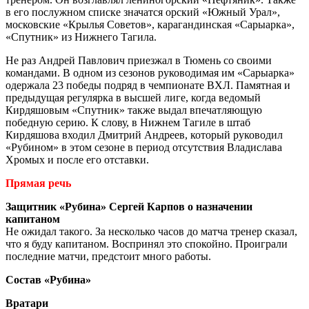
в его послужном списке значатся орский «Южный Урал»,
московские «Крылья Советов», карагандинская «Сарыарка»,
«Спутник» из Нижнего Тагила.
Не раз Андрей Павлович приезжал в Тюмень со своими
командами. В одном из сезонов руководимая им «Сарыарка»
одержала 23 победы подряд в чемпионате ВХЛ. Памятная и
предыдущая регулярка в высшей лиге, когда ведомый
Кирдяшовым «Спутник» также выдал впечатляющую
победную серию. К слову, в Нижнем Тагиле в штаб
Кирдяшова входил Дмитрий Андреев, который руководил
«Рубином» в этом сезоне в период отсутствия Владислава
Хромых и после его отставки.
Прямая речь
Защитник «Рубина» Сергей Карпов о назначении
капитаном
Не ожидал такого. За несколько часов до матча тренер сказал,
что я буду капитаном. Воспринял это спокойно. Проиграли
последние матчи, предстоит много работы.
Состав «Рубина»
Вратари