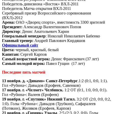
Победитель дивизиона «Восток» ВХЛ-2011
Победитель Матча открытия ВХЛ-2011
Серебряный призер Всероссийского соревнования
(ВХЛ)-2012
Арена:
ОАО «Дворец спорта», вместимость 3300 зрителей
Президент:
Александр Валентинович Попов
Директор
: Денис Анатольевич Харин
Генеральный менеджер
: Николай Николаевич Бабенко
Главный тренер:
Андрей Павлович Кирдяшов
Официальный сайт
Цвета:
черный, красный, белый
Капитан:
Сергей Карпов
Самый возрастной игрок:
Денис Франскевич (37 лет)
Самый молодой игрок:
Павел Гущин (17 лет)
Последние пять матчей
13 ноября. д. «Динамо» Санкт-Петербург
.1:2 (0:1, 0:0, 1:1).
Гол «Рубина»: Давыдов (Ерофеев, Савенков)
17 ноября. г. «Челмет» Челбинск.
1:2 ОТ (0:1, 1:0, 0:0, 0:1).
Гол «Рубина»: Валеев (Ерофеев)
19 ноября. г. «Спутник» Нижний Тагил.
3:2 ОТ (2:0, 0:0, 0:2,
1:0). Голы «Рубина»: Давыдов (Трубкин), Сафаралеев
(Потякин), Жиляков (Ерофеев, Карпов)
21 ноября. г. «Горняк» Учалы
. 2:5 (2:3, 0:2, 0:0). Голы