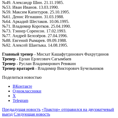
№49. Александр Шин. 21.11.1985.
№53. Иван Иванов. 13.03.1990.
№59. Максим Капитуров. 25.10.1995.
№61. Денис Игнашин. 31.03.1988.
№64. Аркадий Шестаков. 10.06.1995.
№71. Владимир Коротков. 25.04.1990.
№73. Тэннер Соренсон. 17.02.1993.
№77. Андрей Белозёров. 27.04.1996.
№88. Евгений Рымарев. 09.09.1988.
№92. Алексей Шантыка. 14.08.1995.
Главный тренер -
Мисхат Кашафутдинович Фахрутдинов
Тренер -
Ерлан Ерлесович Сагымбаев
Тренер
- Руслан Владимирович Ревякин
Тренер вратарей
- Владимир Викторович Бучельников
Поделиться новостью
ВКонтакте
Одноклассники
X
Telegram
Предыдущая новость
«Трактор» отправился на двухматчевый
выезд
Следующая новость