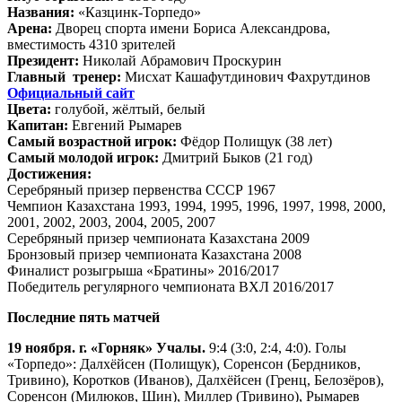
Названия:
«Казцинк-Торпедо»
Арена:
Дворец спорта имени Бориса Александрова,
вместимость 4310 зрителей
Президент:
Николай Абрамович Проскурин
Главный тренер:
Мисхат Кашафутдинович Фахрутдинов
Официальный сайт
Цвета:
голубой, жёлтый, белый
Капитан:
Евгений Рымарев
Самый возрастной игрок:
Фёдор Полищук (38 лет)
Самый молодой игрок:
Дмитрий Быков (21 год)
Достижения:
Серебряный призер первенства СССР 1967
Чемпион Казахстана 1993, 1994, 1995, 1996, 1997, 1998, 2000,
2001, 2002, 2003, 2004, 2005, 2007
Серебряный призер чемпионата Казахстана 2009
Бронзовый призер чемпионата Казахстана 2008
Финалист розыгрыша «Братины» 2016/2017
Победитель регулярного чемпионата ВХЛ 2016/2017
Последние пять матчей
19 ноября. г. «Горняк» Учалы.
9:4 (3:0, 2:4, 4:0). Голы
«Торпедо»: Далхёйсен (Полищук), Соренсон (Бердников,
Тривино), Коротков (Иванов), Далхёйсен (Гренц, Белозёров),
Соренсон (Милюков, Шин), Миллер (Тривино), Рымарев