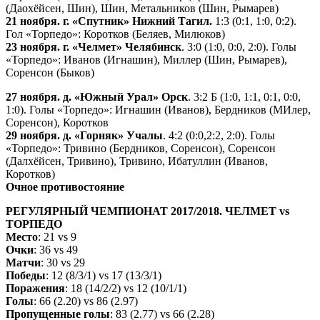
(Даохёйсен, Шин), Шин, Метальников (Шин, Рымарев)
21 ноября. г. «Спутник» Нижний Тагил.
1:3 (0:1, 1:0, 0:2).
Гол «Торпедо»: Коротков (Беляев, Милюков)
23 ноября. г. «Челмет» Челябинск
. 3:0 (1:0, 0:0, 2:0). Голы
«Торпедо»: Иванов (Игнашин), Миллер (Шин, Рымарев),
Соренсон (Быков)
27 ноября. д. «Южный Урал» Орск
. 3:2 Б (1:0, 1:1, 0:1, 0:0,
1:0). Голы «Торпедо»: Игнашин (Иванов), Бердников (МИлер,
Соренсон), Коротков
29 ноября. д. «Горняк» Учалы
. 4:2 (0:0,2:2, 2:0). Голы
«Торпедо»: Тривино (Бердников, Соренсон), Соренсон
(Далхёйсен, Тривино), Тривино, Ибатуллин (Иванов,
Коротков)
Очное противостояние
РЕГУЛЯРНЫЙ ЧЕМПИОНАТ 2017/2018. ЧЕЛМЕТ vs
ТОРПЕДО
Место
: 21 vs 9
Очки
: 36 vs 49
Матчи
: 30 vs 29
Победы
: 12 (8/3/1) vs 17 (13/3/1)
Поражения
: 18 (14/2/2) vs 12 (10/1/1)
Голы
: 66 (2.20) vs 86 (2.97)
Пропущенные голы
: 83 (2.77) vs 66 (2.28)