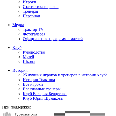
Игроки
Статистика игроков
Тренеры
Персонал
Медиа
Трактор TV
Фотогалерея
Официальные программы матчей
Клуб
Руководство
Музей
Школа
История
25 лучших игроков и тренеров в истории клуба
История Трактора
Все игроки
Все главные тренеры
Клуб Валерия Белоусова
Клуб Юрия Шумакова
При поддержке: