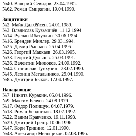
№40. Валерий Севидов. 23.04.1995.
№62. Роман Смирягин. 19.04.1990.
Защитники
№2. Майк Далхёйсен. 24.01.1989.
№3. Владислав Кузьмичёв. 11.12.1994.
№14. Руслан Ибатуллин. 30.06.1994.
№16. Бренден Миллер. 29.03.1994.
№25. Дамир Рыспаев. 25.04.1995.
№26. Георгий Маккаев. 26.03.1995.
№33. Георгий Дульнев. 25.03.1991.
№36. Валентин Милюков. 24.09.1992.
№44. Станислав Тунхузин. 23.02.1990.
№45. Леонид Метальников. 25.04.1990.
№85. Дмитрий Быков. 17.04.1997.
Нападающие
№7. Никита Куракин. 05.04.1996.
№9. Максим Беляев. 24.08.1979.
№17. Фёдор Полищук. 04.07.1979.
№18. Роман Бердников. 18.07.1992.
№22. Вадим Кравченко. 19.11.1993.
№29. Дмитрий Гренц. 10.06.1996.
№47. Кори Тривино. 12.01.1990.
№48. Александр Меньщиков. 02.08.1996.