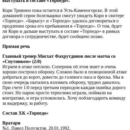
выступать в составе «Торпедо».
Кори Тривино пока остается в Усть-Каменогорске. В этой
домашней серии болельщики смогут увидеть Кори в свитере
«Торпедо». «Барысу» и «Торпедо» удалось договориться о
продлении срока его пребывания в «Торпедо». О том, будет
ли Кори и дальше выступать в составе «Торпедо» в рамках
договора о сотрудничестве, будет сообщено позже.
Прямая речь
Главный тренер Мисхат Фахрутдинов после матча со
«Спутником» (2:0)
Играем в атаке неплохо. Соперник об этом знает и очень
хорошо построил оборону. Сложно было в позиционной атаке
добраться до ворот, довести до голевого паса и броска. Мы в
свою очередь пытались взломать оборону, трудно давалось.
При счете 1:0 перед третьим периодом каждая ошибка дорого
стоит. Но парни просто терпеливо играли, поймали на
контратаке, и игра успокоилась. Хочу поблагодарить команду
за выдержку, за работу.
Состав ХК «Торпедо»
Вратари
№1. Павел Полуэктов. 20.01.1992.