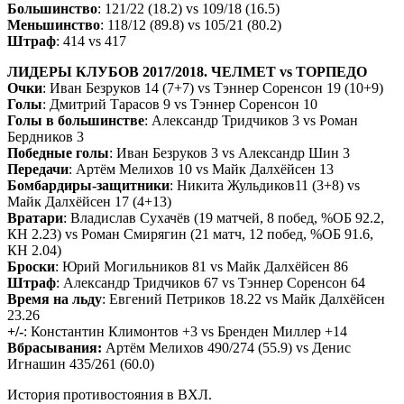
Большинство
: 121/22 (18.2) vs 109/18 (16.5)
Меньшинство
: 118/12 (89.8) vs 105/21 (80.2)
Штраф
: 414 vs 417
ЛИДЕРЫ КЛУБОВ 2017/2018. ЧЕЛМЕТ vs ТОРПЕДО
Очки
: Иван Безруков 14 (7+7) vs Тэннер Соренсон 19 (10+9)
Голы
: Дмитрий Тарасов 9 vs Тэннер Соренсон 10
Голы в большинстве
: Александр Тридчиков 3 vs Роман
Бердников 3
Победные голы
: Иван Безруков 3 vs Александр Шин 3
Передачи
: Артём Мелихов 10 vs Майк Далхёйсен 13
Бомбардиры-защитники
: Никита Жульдиков11 (3+8) vs
Майк Далхёйсен 17 (4+13)
Вратари
: Владислав Сухачёв (19 матчей, 8 побед, %ОБ 92.2,
КН 2.23) vs Роман Смирягин (21 матч, 12 побед, %ОБ 91.6,
КН 2.04)
Броски
: Юрий Могильников 81 vs Майк Далхёйсен 86
Штраф
: Александр Тридчиков 67 vs Тэннер Соренсон 64
Время на льду
: Евгений Петриков 18.22 vs Майк Далхёйсен
23.26
+/-
: Константин Климонтов +3 vs Бренден Миллер +14
Вбрасывания:
Артём Мелихов 490/274 (55.9) vs Денис
Игнашин 435/261 (60.0)
История противостояния в ВХЛ.