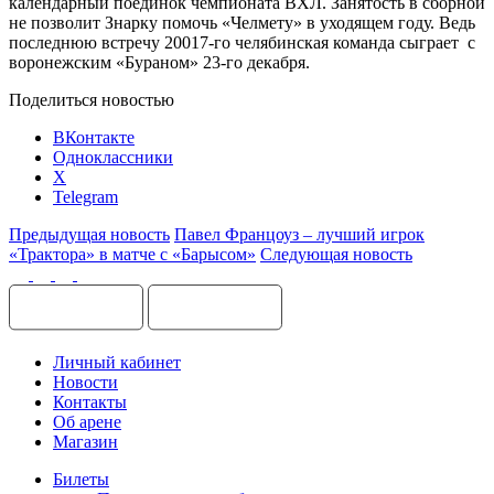
календарный поединок чемпионата ВХЛ. Занятость в сборной
не позволит Знарку помочь «Челмету» в уходящем году. Ведь
последнюю встречу 20017-го челябинская команда сыграет с
воронежским «Бураном» 23-го декабря.
Поделиться новостью
ВКонтакте
Одноклассники
X
Telegram
Предыдущая новость
Павел Францоуз – лучший игрок
«Трактора» в матче с «Барысом»
Следующая новость
Личный кабинет
Новости
Контакты
Об арене
Магазин
Билеты