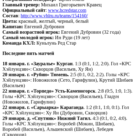
Главный тренер:
Михаил Григорьевич Кравец
Официальный сайт
:
www.hcredstar.com
Состав
:
http://www.vhlru.ru/teams/154160/
Цвета:
красный, желтый, черный, белый
Капитан:
Евгений Дубровин
Самый возрастной игрок:
Евгений Дубровин (32 года)
Самый молодой игрок:
Ин Руди (19 лет)
Команда КХЛ:
Куньлунь Ред Стар
Последние пять матчей
18 января. г. «Зауралье» Курган
. 1:3 (0:1, 1:2, 2:0). Гол «КРС
Хэйлунцзян»: Скворцов (Васильев, Ху Ян)
20 января. г. «Рубин» Тюмень.
2:5 (0:1, 0:2, 2:2). Голы «КРС
Хэйлунцзян»: Новожилов (Сето, Гарифулин), Крутий Шибаев
(Васильев)
22 января. г. «Торпедо» Усть-Каменогорск
. 2:8 (0:5, 1:0, 1:3).
Голы «КРС Хэйлунцзян»: Скворцов (Васильев), Гладун
(Новожилов, Гарифулин)
22 января. г. «Сарыарка» Караганда
. 1:2 (0:1, 1:0, 0:1). Гол
«КРС Хэйлунцзян»: Ху Ян (Дубровин, Скворцов)
29 января. д. «Спутник» Нижний Тагил.
4:3 (0:1, 0:2, 4:0).
Голы «КРС Хэйлунцзян»: Воробей (Мокин, Шибаев),
Воробей (Васильев), Альшевский (Шибаев), Лебедев
(Скворцов)