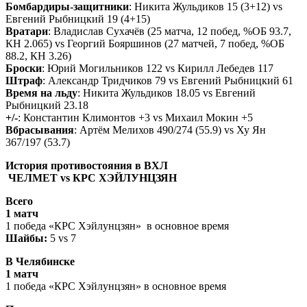
Бомбардиры-защитники
: Никита Жульдиков 15 (3+12) vs
Евгений Рыбницкий 19 (4+15)
Вратари
: Владислав Сухачёв (25 матча, 12 побед, %ОБ 93.7,
КН 2.065) vs Георгий Бояршинов (27 матчей, 7 побед, %ОБ
88.2, КН 3.26)
Броски
: Юрий Могильников 122 vs Кирилл Лебедев 117
Штраф
: Александр Тридчиков 79 vs Евгений Рыбницкий 61
Время на льду
: Никита Жульдиков 18.05 vs Евгений
Рыбницкий 23.18
+/-
: Константин Климонтов +3 vs Михаил Мокин +5
Вбрасывания
: Артём Мелихов 490/274 (55.9) vs Ху Ян
367/197 (53.7)
История противостояния в ВХЛ
ЧЕЛМЕТ vs
КРС ХЭЙЛУНЦЗЯН
Всего
1 матч
1 победа «КРС Хэйлунцзян» в основное время
Шайбы:
5 vs 7
В Челябинске
1 матч
1 победа «КРС Хэйлунцзян» в основное время