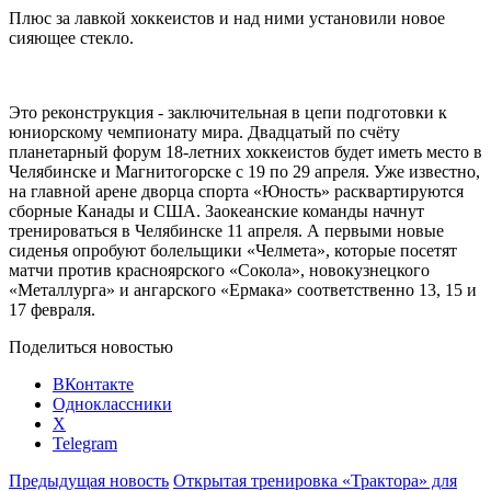
Плюс за лавкой хоккеистов и над ними установили новое
сияющее стекло.
Это реконструкция - заключительная в цепи подготовки к
юниорскому чемпионату мира. Двадцатый по счёту
планетарный форум 18-летних хоккеистов будет иметь место в
Челябинске и Магнитогорске с 19 по 29 апреля. Уже известно,
на главной арене дворца спорта «Юность» расквартируются
сборные Канады и США. Заокеанские команды начнут
тренироваться в Челябинске 11 апреля. А первыми новые
сиденья опробуют болельщики «Челмета», которые посетят
матчи против красноярского «Сокола», новокузнецкого
«Металлурга» и ангарского «Ермака» соответственно 13, 15 и
17 февраля.
Поделиться новостью
ВКонтакте
Одноклассники
X
Telegram
Предыдущая новость
Открытая тренировка «Трактора» для