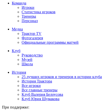
Команда
Игроки
Статистика игроков
Тренеры
Персонал
Медиа
Трактор TV
Фотогалерея
Официальные программы матчей
Клуб
Руководство
Музей
Школа
История
25 лучших игроков и тренеров в истории клуба
История Трактора
Все игроки
Все главные тренеры
Клуб Валерия Белоусова
Клуб Юрия Шумакова
При поддержке: