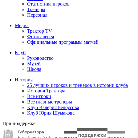
Статистика игроков
Тренеры
Персонал
Медиа
Трактор TV
Фотогалерея
Официальные программы матчей
Клуб
Руководство
Музей
Школа
История
25 лучших игроков и тренеров в истории клуба
История Трактора
Все игроки
Все главные тренеры
Клуб Валерия Белоусова
Клуб Юрия Шумакова
При поддержке: