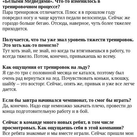
«Белыми Медведями». Что-то изменилось в
тренировочном процессе?
Пара тренировок отличается. Плюс я в прошлом году
повредил ногу и чаще крутил педали велосипеда. Сейчас же
гораздо больше бегаю. Отсюда, наверное, чуть более тяжелее
приходится.
Получается, что ты уже знал уровень тяжести тренировок.
Это хоть как-то помогло?
Тут хоть знай, не знай, но когда ты втягиваешься в работу, то
всегда тяжело. Потом, конечно, привыкаешь ко всему.
Как ощущения от тренировок на льду?
Я где-то три с половиной месяца не катался, поэтому был
очень рад вернуться на лед. Почувствовать коньки, клюшку,
шайбу – это восторг. Сейчас, опять же, привык и уже все легче
дается.
Если бы завтра начинался чемпионат, то смог бы играть?
Да, конечно. Надо еще немножко закачать плечо, провести до
конца подготовительную работу и в бой.
Сейчас в команде много новых ребят, в том числе
просмотровых. Как ощущаешь себя в этой компании?
Все ребята знакомые и мы вместе играли. Сейчас пришли мои