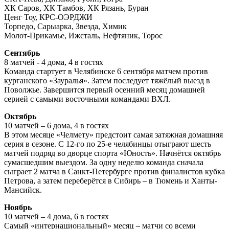
ХК Саров, ХК Тамбов, ХК Рязань, Буран
Ценг Тоу, КРС-ОЭРДЖИ
Торпедо, Сарыарка, Звезда, Химик
Молот-Прикамье, Ижсталь, Нефтяник, Торос
Сентябрь
8 матчей - 4 дома, 4 в гостях
Команда стартует в Челябинске 6 сентября матчем против
курганского «Зауралья». Затем последует тяжёлый выезд в
Поволжье. Завершится первый осенний месяц домашней
серией с самыми восточными командами ВХЛ.
Октябрь
10 матчей – 6 дома, 4 в гостях
В этом месяце «Челмету» предстоит самая затяжная домашняя
серия в сезоне. С 12-го по 25-е челябинцы отыграют шесть
матчей подряд во дворце спорта «Юность». Начнётся октябрь
сумасшедшим выездом. За одну неделю команда сначала
сыграет 2 матча в Санкт-Петербурге против финалистов кубка
Петрова, а затем переберётся в Сибирь – в Тюмень и Ханты-
Мансийск.
Ноябрь
10 матчей – 4 дома, 6 в гостях
Самый «интернациональный» месяц – матчи со всеми