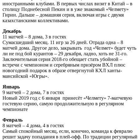
иностранными клубами. В первых числах визит в Китай – в
столицу Поднебесной Пекин и в уже знакомый «Челмету»
Гирин. Дальше – домашняя серия, включая игры с двумя
казахстанскими коллективами.
Декабрь
11 матчей – 8 дома, 3 в гостях
Сумасшедший месяц. 11 игр за 26 дней. Отрада одна – 8
матчей дома. Другое дело, закрывать год «Челмет» будет чуть
ли не под бой курантов – 29 декабря, ладно, хоть не 31-го.
Заключительная серия 2018-го обещает стать убойной –
встречи с чемпионом и серебряным призёром ВХЛ плюс
новогодний подарок в образе отвергнутой КХЛ ханты-
мансийской «Югры».
Январь
9 матчей – 2 дома, 7 в гостях
Новый 2019 год с 6 января принесёт «Челмету» 7-матчевую
гостевую серию, самую продолжительную в регулярном
чемпионате
Февраль
8 матчей – 4 дома, 4 в гостях
Самый спокойный месяц, если, конечно, команда к февралю
решит задачу попадания в плей-офф. По традиции регулярный