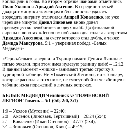
воплощали в голы. Во втором отрезке шайбами отметились
Иван Уколов
и
Аркадий Аксенов
. В середине третьей
двадцатиминутки тюменцам в большинстве удалось
возродить интригу, отличился
Андрей Коваленко
, но уже
через две минуты
Данил Зиновьев
вновь довел
преимущество челябинцев до двух шайб. До финальной
сирены в воротах «Легиона» побывало два гола за авторством
Аркадия Аксенова
, на счету которого стал дубль, а также
Демида Мансурова
. 5:1 – уверенная победа «Белых
Медведей».
«Черно-белые» завершили Турнир памяти Дениса Ляпина с
пятью очками, при этом имея нулевую разницу шайб – 12:12.
В данный момент «мишки» занимают третью строчку в
турнирной таблице. Ни «Тюменский Легион», ни «Толпар»,
которые располагаются ниже, не смогут обойти челябинцев в
таблице из-за поражений в личных встречах.
БЕЛЫЕ МЕДВЕДИ Челябинск
vs
ТЮМЕНСКИЙ
ЛЕГИОН Тюмень – 5:1 (0:0, 2:0, 3:1)
1:0 – Уколов (Мутовин) – 22:40;
2:0 – Аксенов (Зиновьев, Тертышный) – 26:24 (5х4);
2:1 – Коваленко (Иван Степанов) – 47:17 (5х4);
3:1 – Зиновьев (Степанов, Квон) – 49:15;