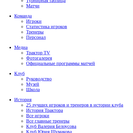
Турнирная таблица
Матчи
Команда
Игроки
Статистика игроков
Тренеры
Персонал
Медиа
Трактор TV
Фотогалерея
Официальные программы матчей
Клуб
Руководство
Музей
Школа
История
25 лучших игроков и тренеров в истории клуба
История Трактора
Все игроки
Все главные тренеры
Клуб Валерия Белоусова
Клуб Юрия Шумакова