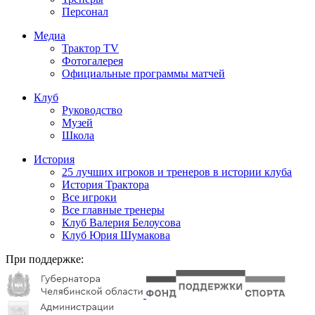
Персонал
Медиа
Трактор TV
Фотогалерея
Официальные программы матчей
Клуб
Руководство
Музей
Школа
История
25 лучших игроков и тренеров в истории клуба
История Трактора
Все игроки
Все главные тренеры
Клуб Валерия Белоусова
Клуб Юрия Шумакова
При поддержке: