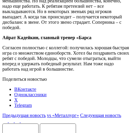
меньшинства. Но над реализацией большинства, конечно,
надо еще работать. К ребятам претензий нет – все
выкладываются. Но в некоторых звеньях ряд игроков
выпадает. А когда так происходит – получается некоторый
дисбаланс в звене. От этого звено страдает. Соперника – с
победой.
Айрат Кадейкин, главный тренер «Барса
Согласен полностью с коллегой: получилась хорошая быстрая
игра со множеством единоборств. Хотел бы поздравить своих
ребят с победой. Молодцы, что сумели отыграться, выйти
вперед и удержать победный результат. Нам тоже надо
работать над игрой в большинстве.
Поделиться новостью
ВКонтакте
Одноклассники
X
Telegram
Предыдущая новость
vs «Металлург»
Следующая новость