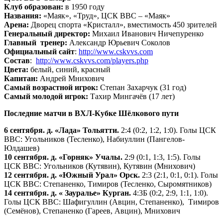
Клуб образован:
в 1950 году
Названия:
«Маяк», «Труд», ЦСК ВВС – «Маяк»
Арена:
Дворец спорта «Кристалл», вместимость 450 зрителей
Генеральный директор:
Михаил Иванович Ничепуренко
Главный тренер:
Александр Юрьевич Соколов
Официальный сайт
:
http://www.cskvvs.com
Состав
:
http://www.cskvvs.com/players.php
Цвета:
белый, синий, красный
Капитан:
Андрей Мнихович
Самый возрастной игрок:
Степан Захарчук (31 год)
Самый молодой игрок:
Тахир Мингачёв (17 лет)
Последние матчи в ВХЛ-Кубке Шёлкового пути
6 сентября. д. «Лада» Тольятти.
2:4 (0:2, 1:2, 1:0). Голы ЦСК
ВВС: Угольников (Тесленко), Набиуллин (Пангелов-
Юлдашев)
10 сентября. д. «Горняк» Учалы.
2:9 (0:1, 1:3, 1:5). Голы
ЦСК ВВС: Угольников (Кутявин), Кутявин (Мнихович)
12 сентября. д. «Южный Урал» Орск.
2:3 (2:1, 0:1, 0:1). Голы
ЦСК ВВС: Степаненко, Тимиров (Тесленко, Сыромятников)
14 сентября. д. « Зауралье» Курган.
4:3Б (0:2, 2:9, 1:1, 1:0).
Голы ЦСК ВВС: Шафигуллин (Авцин, Степаненко), Тимиров
(Семёнов), Степаненко (Гареев, Авцин), Мнихович