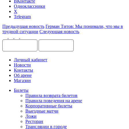
ВКонтакте
Одноклассники
X
Telegram
Предыдущая новость
Герман Титов: Мы понимали, что мы в
трудной ситуации
Следующая новость
Личный кабинет
Новости
Контакты
Об арене
Магазин
Билеты
Правила возврата билетов
Правила поведения на арене
Корпоративные билеты
Выездные матчи
Ложи
Ресторан
Трансляции в городе