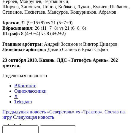
Нероев, Мокрушев, Тертышный;
Ширяев, Зиновьев, Попов, Кобяков, Лукин, Кулиев, Шабанов,
Степанов, Несветаев, Мансуров, Кошурников, Абрамов.
Броски:
32 (9+15+8) vs 21 (5+7+9)
Вбрасывания:
26 (11+7+8) vs 21 (6+8+6)
Штраф:
8 (4+0+4) vs 8 (4+2+2)
Главные арбитры:
Андрей Зосимов и Виктор Цицаров
Линейные арбитры:
Дамир Салиев и Булат Сафин
23 октября 2018. Казань. ЛДС «Татнефть Арена». 202
зрителя.
Поделиться новостью
ВКонтакте
Одноклассники
X
Telegram
Предыдущая новость
«Северсталь» vs «Трактор». Состав на
игру
Следующая новость