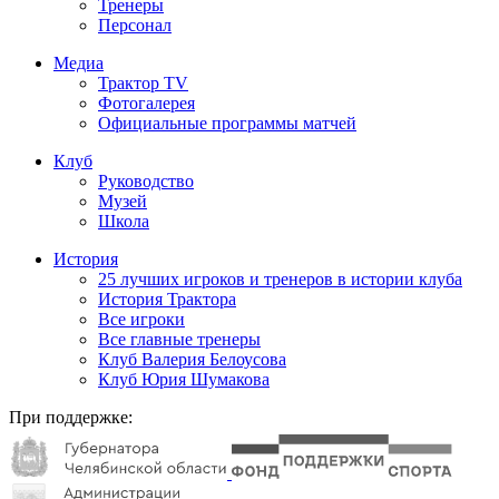
Тренеры
Персонал
Медиа
Трактор TV
Фотогалерея
Официальные программы матчей
Клуб
Руководство
Музей
Школа
История
25 лучших игроков и тренеров в истории клуба
История Трактора
Все игроки
Все главные тренеры
Клуб Валерия Белоусова
Клуб Юрия Шумакова
При поддержке: