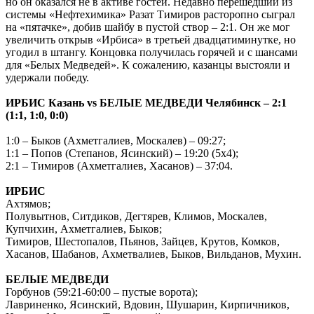
но он оказался не в активе гостей. Недавно перешедший из
системы «Нефтехимика» Разат Тимиров расторопно сыграл
на «пятачке», добив шайбу в пустой створ – 2:1. Он же мог
увеличить открыв «Ирбиса» в третьей двадцатиминутке, но
угодил в штангу. Концовка получилась горячей и с шансами
для «Белых Медведей». К сожалению, казанцы выстояли и
удержали победу.
ИРБИС Казань
vs
БЕЛЫЕ МЕДВЕДИ Челябинск – 2:1
(1:1, 1:0, 0:0)
1:0 – Быков (Ахметгалиев, Москалев) – 09:27;
1:1 – Попов (Степанов, Ясинский) – 19:20 (5х4);
2:1 – Тимиров (Ахметгалиев, Хасанов) – 37:04.
ИРБИС
Ахтямов;
Полувытнов, Ситдиков, Дегтярев, Климов, Москалев,
Купчихин, Ахметгалиев, Быков;
Тимиров, Шестопалов, Пьянов, Зайцев, Крутов, Комков,
Хасанов, Шабанов, Ахметвалиев, Быков, Вильданов, Мухин.
БЕЛЫЕ МЕДВЕДИ
Горбунов (59:21-60:00 – пустые ворота);
Лавриненко, Ясинский, Вдовин, Шушарин, Кирпичников,