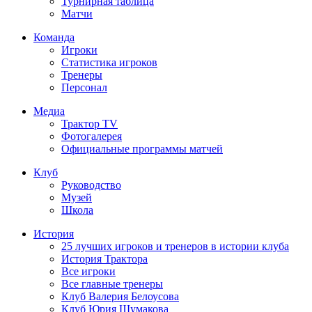
Турнирная таблица
Матчи
Команда
Игроки
Статистика игроков
Тренеры
Персонал
Медиа
Трактор TV
Фотогалерея
Официальные программы матчей
Клуб
Руководство
Музей
Школа
История
25 лучших игроков и тренеров в истории клуба
История Трактора
Все игроки
Все главные тренеры
Клуб Валерия Белоусова
Клуб Юрия Шумакова