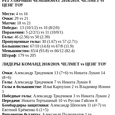
РЕГУЛЯРНЫЙ ЧЕМПИОНАТ 2018/2019. ЧЕЛМЕТ vs
ЦЕНГ ТОУ
Место:
4 vs 16
Очки:
29 vs 21
Матчи:
18 vs 21
Победы:
13 (10/1/2) vs 10 (8/2/0)
Поражения:
5 (2/2/1) vs 11 (10/0/1)
Голы:
46 (2.56) vs 50 (2.39)
Пропущенные голы:
30 (1.67) vs 57 (2.71)
Большинство:
67/10 (14.6) vs 67/8 (11.9)
Меньшинство:
65/4 (93.8) vs 66/12 (82.4)
Штраф
: 179 vs 205
ЛИДЕРЫ КОМАНД 2018/2019. ЧЕЛМЕТ vs ЦЕНГ ТОУ
Очки
: Александр Тридчиков 13 (7+6) vs Никита Лукин 14
(8+6)
Голы
: Александр Тридчиков 7 vs Никита Лукин 8
Голы в большинстве
: Илья Карпухин 2 vs Владимир Ионин
1
Победные голы
: Александр Тридчиков 3 vs Никита Лукин 2
Передачи
: Никита Тертышный 10 vs Руслан Гайсин 8
Бомбардиры-защитники
: Александр Шепелев 11 (4+7) vs
Евгений Ерёменко 6 (1+5)
Решающие буллиты
: Александр Подкорытов 1 vs