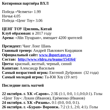
Котировки партнёра ВХЛ
Победа «Челмета» 1.99
Ничья 4.05
Победа «Ценг Тоу» 3.06
ЦЕНГ ТОУ Цзилинь, Китай
Клуб образован:
в 2017 году
Арена:
«Jilin Tiyuguan», вмещает 4200 зрителей
Президент:
Чанг Лонг Шань
Главный тренер:
Андрей Павлович Кирдяшов
Официальный сайт:
www.jlsport.gov.cn
Состав:
http://www.vhlru.ru/teams/154164/
Цвета:
красный, желтый, черный, синий
Капитан:
Александр Васильев
Самый возрастной игрок:
Евгений Дубровин (32 года)
Самый молодой игрок:
Та-Юй Хоу (19 лет)
Последние пять матчей
22 октября. г. ХК «Саров».
2:3Б (1:1, 0:0, 1:1,0:0,0:1). Голы
«Ценг Тоу»: Лукин (Иванов), Ерёменко (Иванов)
24 октября. г. ХК «Рязань».
0:1 (0:0, 0:0, 0:1).
26 октября. г. «Буран» Воронеж.
7:2 (1:1, 2:0, 4:1). Голы