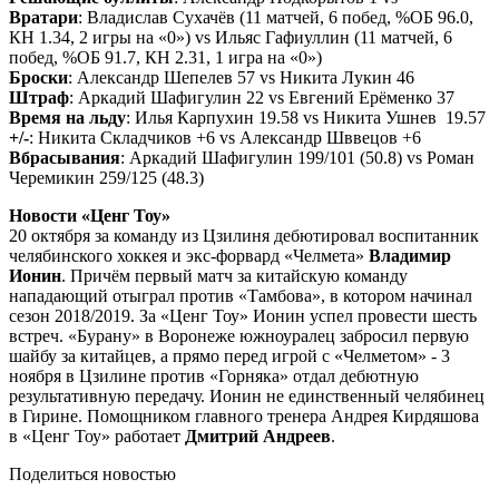
Вратари
: Владислав Сухачёв (11 матчей, 6 побед, %ОБ 96.0,
КН 1.34, 2 игры на «0») vs Ильяс Гафиуллин (11 матчей, 6
побед, %ОБ 91.7, КН 2.31, 1 игра на «0»)
Броски
: Александр Шепелев 57 vs Никита Лукин 46
Штраф
: Аркадий Шафигулин 22 vs Евгений Ерёменко 37
Время на льду
: Илья Карпухин 19.58 vs Никита Ушнев 19.57
+/-
: Никита Складчиков +6 vs Александр Шввецов +6
Вбрасывания
: Аркадий Шафигулин 199/101 (50.8) vs Роман
Черемикин 259/125 (48.3)
Новости «Ценг Тоу»
20 октября за команду из Цзилиня дебютировал воспитанник
челябинского хоккея и экс-форвард «Челмета»
Владимир
Ионин
. Причём первый матч за китайскую команду
нападающий отыграл против «Тамбова», в котором начинал
сезон 2018/2019. За «Ценг Тоу» Ионин успел провести шесть
встреч. «Бурану» в Воронеже южноуралец забросил первую
шайбу за китайцев, а прямо перед игрой с «Челметом» - 3
ноября в Цзилине против «Горняка» отдал дебютную
результативную передачу. Ионин не единственный челябинец
в Гирине. Помощником главного тренера Андрея Кирдяшова
в «Ценг Тоу» работает
Дмитрий Андреев
.
Поделиться новостью