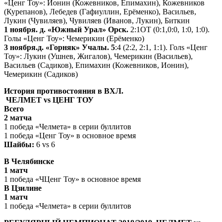
«Ценг Тоу»: Ионин (Кожевников, Епимахин), Кожевников
(Курепанов), Лебедев (Гафиуллин, Ерёменко), Васильев,
Лукин (Чувиляев), Чувиляев (Иванов, Лукин), Биткин
1 ноября. д. «Южный Урал» Орск.
2:1ОТ (0:1,0:0, 1:0, 1:0).
Голы «Ценг Тоу»: Чемерикин (Ерёменко)
3 ноября.д. «Горняк» Учалы. 5
:4 (2:2, 2:1, 1:1). Голs «Ценг
Тоу»: Лукин (Ушнев, Жигалов), Чемерикин (Васильев),
Васильев (Садиков), Епимахин (Кожевников, Ионин),
Чемерикин (Садиков)
История противостояния в ВХЛ.
ЧЕЛМЕТ
vs ЦЕНГ ТОУ
Всего
2 матча
1 победа «Челмета» в серии буллитов
1 победа «Ценг Тоу» в основное время
Шайбы:
6 vs 6
В Челябинске
1 матч
1 победа «ЧЦенг Тоу» в основное время
В Цзилине
1 матч
1 победа «Челмета» в серии буллитов