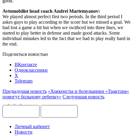
good.
Avtomobilist head coach Andrei Martemyanov:
We played almost perfect first two periods. In the third period I
askes guys to play according to the score but we missed a goal. We
had lost a game a bit but when we swithced into three lines, we
started to play better in defense and made good attacks. Some
individual mistakes led to the fact that we had to play really hard in
the end.
Поделиться новостью
ВКонтакте
Одноклассники
X
Telegram
Предыдущая новость
«Хоккеисты и болельщики «Трактора»
помогут больному ребенку»
Следующая новость
Личный кабинет
Новости