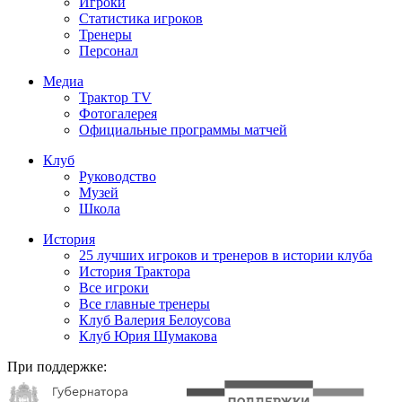
Игроки
Статистика игроков
Тренеры
Персонал
Медиа
Трактор TV
Фотогалерея
Официальные программы матчей
Клуб
Руководство
Музей
Школа
История
25 лучших игроков и тренеров в истории клуба
История Трактора
Все игроки
Все главные тренеры
Клуб Валерия Белоусова
Клуб Юрия Шумакова
При поддержке: