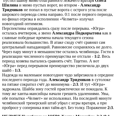
пустил шайбу мимо отыгранного лежачего вратаря
Олега
Шилина
и мимо пустых ворот, во втором -
Александр
Тридчиков
не попал в пустые ворота с острого угла после
широкого перевода слева направо. 0:1 после первого периода,
но финал отрезка в исполнении «Челмета» излучал
новогодний оптимизм.
Перспективы оправдались сразу после перерыва. «Югра»
осталась вчетвером, а звено
Александра Подкорытова
как в
славные победные времена начала текущего сезона
реализовала большинство. В атаке сходу счёт сравнял сам
центральный нападающий. Равновесие сохранялось не долго.
Через пару минут в меньшинстве остались челябинцы. Гости в
реализации численного преимущества не отстали -
1:2
. Весь
период хозяева пытались сравнять счёт. Тщетно. А вот
«Югра» перед перерывом преимущество увеличила до двух
шайб -
1:3
.
Надежда на маленькое новогоднее чудо забрезжила в середине
последнего периода года.
Александр Тридчиков
в сутолоке
на пятаке сократил счёт до минимума -
2:3
. И тут «Югра»
задрожала. Шайба зону гостей практически не покидала. К
тому же ханты-мансийцы начали грешить удалениями. Увы,
обе попытки «Челмет» не использовал. На последней минуте
челябинский тренерский штаб убрал с игры вратаря, а при
пробросе у соперника взял тайм-аут. Без толку. Поражение
2:3
.