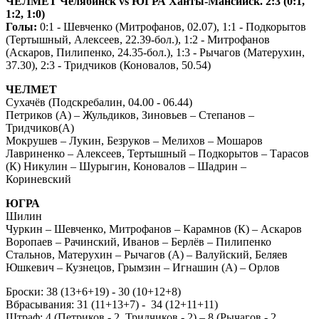
ЧЕЛМЕТ Челябинск vs ЮГРА Ханты-Мансийск. 2:3 (0:1,
1:2, 1:0)
Голы:
0:1 - Шевченко (Митрофанов, 02.07), 1:1 - Подкорытов
(Тертышный, Алексеев, 22.39-бол.), 1:2 - Митрофанов
(Аскаров, Пилипенко, 24.35-бол.), 1:3 - Рычагов (Матерухин,
37.30), 2:3 - Тридчиков (Коновалов, 50.54)
ЧЕЛМЕТ
Сухачёв (Подскребалин, 04.00 - 06.44)
Петриков (А) – Жульдиков, Зиновьев – Степанов –
Тридчиков(А)
Мокрушев – Лукин, Безруков – Мелихов – Мошаров
Лавриненко – Алексеев, Тертышный – Подкорытов – Тарасов
(К) Никулин – Шурыгин, Коновалов – Шадрин –
Кориневский
ЮГРА
Шилин
Чуркин – Шевченко, Митрофанов – Карамнов (К) – Аскаров
Воропаев – Рачинский, Иванов – Берлёв – Пилипенко
Стальнов, Матерухин – Рычагов (А) – Валуйский, Беляев
Юшкевич – Кузнецов, Грымзин – Игнашин (А) – Орлов
Броски: 38 (13+6+19) - 30 (10+12+8)
Вбрасывания: 31 (11+13+7) - 34 (12+11+11)
Штраф: 4 (Петриков - 2, Тридчиков - 2) – 8 (Рычагов - 2,