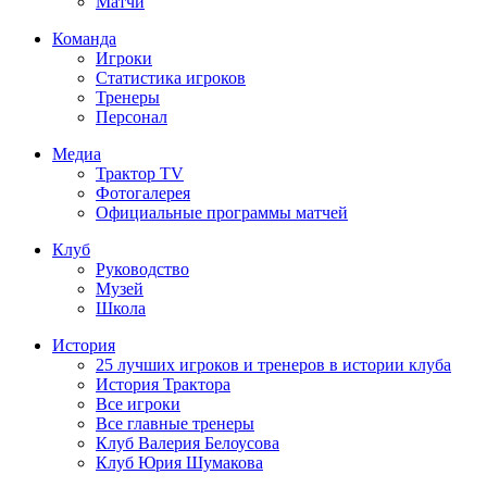
Матчи
Команда
Игроки
Статистика игроков
Тренеры
Персонал
Медиа
Трактор TV
Фотогалерея
Официальные программы матчей
Клуб
Руководство
Музей
Школа
История
25 лучших игроков и тренеров в истории клуба
История Трактора
Все игроки
Все главные тренеры
Клуб Валерия Белоусова
Клуб Юрия Шумакова