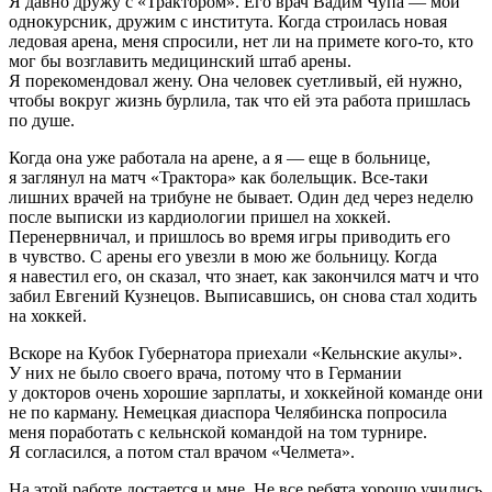
Я давно дружу с «Трактором». Его врач Вадим Чупа — мой
однокурсник, дружим с института. Когда строилась новая
ледовая арена, меня спросили, нет ли на примете кого-то, кто
мог бы возглавить медицинский штаб арены.
Я порекомендовал жену. Она человек суетливый, ей нужно,
чтобы вокруг жизнь бурлила, так что ей эта работа пришлась
по душе.
Когда она уже работала на арене, а я — еще в больнице,
я заглянул на матч «Трактора» как болельщик. Все-таки
лишних врачей на трибуне не бывает. Один дед через неделю
после выписки из кардиологии пришел на хоккей.
Перенервничал, и пришлось во время игры приводить его
в чувство. С арены его увезли в мою же больницу. Когда
я навестил его, он сказал, что знает, как закончился матч и что
забил Евгений Кузнецов. Выписавшись, он снова стал ходить
на хоккей.
Вскоре на Кубок Губернатора приехали «Кельнские акулы».
У них не было своего врача, потому что в Германии
у докторов очень хорошие зарплаты, и хоккейной команде они
не по карману. Немецкая диаспора Челябинска попросила
меня поработать с кельнской командой на том турнире.
Я согласился, а потом стал врачом «Челмета».
На этой работе достается и мне. Не все ребята хорошо учились