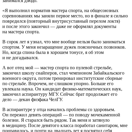
занимался дзюдо.
«Я выполнил норматив мастера спорта, на общесоюзных
соревнованиях мы заняли первое место, но в финале я сильно
повредился (повторный внутрисуставный перелом локтя)
и после этого закончил — даже не оформлял документы
на мастера спорта.
В сорок лет я узнал, что мне вообще нельзя было заниматься
спортом. У меня незаращение дужек поясничных позвонков.
Но, когда спина была в хорошем тонусе, я об этом
и не догадывался.
А вот отец мой — мастер спорта по пулевой стрельбе,
закончил школу снайперов, стал чемпионом Забайкальского
военного округа, потом тренировал институтские сборные
по стрельбе. Впрочем, не слишком упорно. Больше его
увлекала наука. Он кандидат физико-математических наук,
закончил аспирантуру МГУ. Сейчас брат продолжает его
дело — декан физфака ЧелГУ.
В аспирантуре у отца начались проблемы со здоровьем.
Он пережил девять операций — по поводу мочекаменной
болезни. Я старался быть рядом. Так меня и затянуло
в медицину. После девятого класса поработал санитаром, мне
понравилось, и почти на двадцать лет я посвятил себя