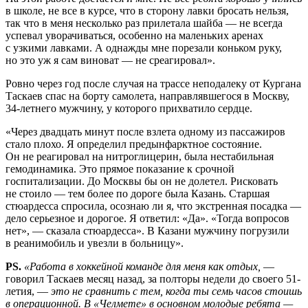
в школе, не все в курсе, что в сторону лавки бросать нельзя,
так что в меня несколько раз прилетала шайба — не всегда
успевал уворачиваться, особенно на маленьких аренах
с узкими лавками. А однажды мне порезали коньком руку,
но это уж я сам виноват — не среагировал».
Ровно через год после случая на трассе неподалеку от Кургана
Таскаев спас на борту самолета, направлявшегося в Москву,
34-летнего мужчину, у которого прихватило сердце.
«Через двадцать минут после взлета одному из пассажиров
стало плохо. Я определил предынфарктное состояние.
Он не реагировал на нитроглицерин, была нестабильная
гемодинамика. Это прямое показание к срочной
госпитализации. До Москвы бы он не долетел. Рисковать
не стоило — тем более по дороге была Казань. Старшая
стюардесса спросила, осознаю ли я, что экстренная посадка —
дело серьезное и дорогое. Я ответил: «Да». «Тогда вопросов
нет», — сказала стюардесса». В Казани мужчину погрузили
в реанимобиль и увезли в больницу».
PS.
«Работа в хоккейной команде для меня как отдых,
—
говорил Таскаев месяц назад, за полторы недели до своего 51-
летия, —
это не сравнить с тем, когда ты семь часов стоишь
в операционной. В «Челмете» в основном молодые ребята —