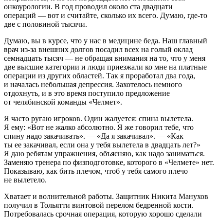
онкоурологии. В год проводил около ста двадцати
операций — вот и считайте, сколько их всего. Думаю, где-то
две с половиной тысячи.
Думаю, вы в курсе, что у нас в медицине беда. Наш главный
врач из-за внешних долгов посадил всех на голый оклад
семнадцать тысяч — не обращая внимания на то, что у меня
две высшие категории и люди приезжали ко мне на платные
операции из других областей. Так я проработал два года,
и началась небольшая депрессия. Захотелось немного
отдохнуть, и в это время поступило предложение
от челябинской команды «Челмет».
Я часто ругаю игроков. Один жалуется: спина вылетела.
Я ему: «Вот не жалко абсолютно. Я же говорил тебе, что
спину надо закачивать». — «Да я закачивал». — «Как
ты ее закачивал, если она у тебя вылетела в двадцать лет?»
Я даю ребятам упражнения, объясняю, как надо заниматься.
Заменяю тренера по физподготовке, которого в «Челмете» нет.
Показываю, как бить плечом, чтоб у тебя самого плечо
не вылетело.
Хватает и волнительной работы. Защитник Никита Манухов
получил в Тольятти винтовой перелом бедренной кости.
Потребовалась срочная операция, которую хорошо сделали