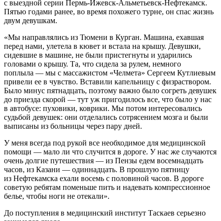
с выездной серии Пермь-Ижевск-Альметьевск-Нефтекамск.
Пятью годами ранее, во время похожего турне, он спас жизнь
двум девушкам.
«Мы направлялись из Тюмени в Курган. Машина, ехавшая
перед нами, улетела в кювет и встала на крышу. Девушки,
сидевшие в машине, не были пристегнуты и ударились
головами о крышу. Та, что сидела за рулем, немного
поплыла — мы с массажистом «Челмета» Сергеем Кутлиевым
привели ее в чувство. Вставили капельницу с физраствором.
Было минус пятнадцать, поэтому важно было согреть девушек
до приезда скорой — тут уж пригодилось все, что было у нас
в автобусе: пуховики, коврики. Мы потом интересовались
судьбой девушек: они отделались сотрясением мозга и были
выписаны из больницы через пару дней.
У меня всегда под рукой все необходимое для медицинской
помощи — мало ли что случится в дороге. У нас же случаются
очень долгие путешествия — из Пензы едем восемнадцать
часов, из Казани — одиннадцать. В прошлую пятницу
из Нефтекамска ехали восемь с половиной часов. В дороге
советую ребятам поменьше пить и надевать компрессионное
белье, чтобы ноги не отекали».
До поступления в медицинский институт Таскаев серьезно