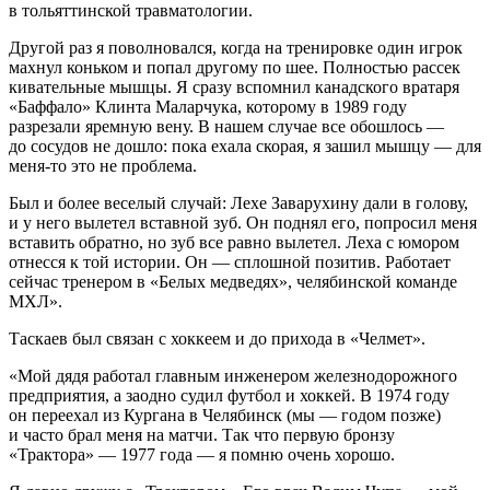
в тольяттинской травматологии.
Другой раз я поволновался, когда на тренировке один игрок
махнул коньком и попал другому по шее. Полностью рассек
кивательные мышцы. Я сразу вспомнил канадского вратаря
«Баффало» Клинта Маларчука, которому в 1989 году
разрезали яремную вену. В нашем случае все обошлось —
до сосудов не дошло: пока ехала скорая, я зашил мышцу — для
меня-то это не проблема.
Был и более веселый случай: Лехе Заварухину дали в голову,
и у него вылетел вставной зуб. Он поднял его, попросил меня
вставить обратно, но зуб все равно вылетел. Леха с юмором
отнесся к той истории. Он — сплошной позитив. Работает
сейчас тренером в «Белых медведях», челябинской команде
МХЛ».
Таскаев был связан с хоккеем и до прихода в «Челмет».
«Мой дядя работал главным инженером железнодорожного
предприятия, а заодно судил футбол и хоккей. В 1974 году
он переехал из Кургана в Челябинск (мы — годом позже)
и часто брал меня на матчи. Так что первую бронзу
«Трактора» — 1977 года — я помню очень хорошо.