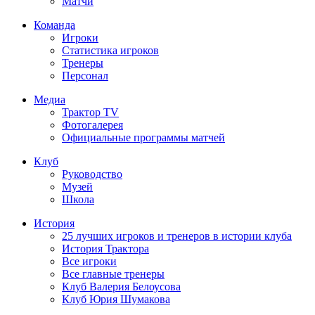
Матчи
Команда
Игроки
Статистика игроков
Тренеры
Персонал
Медиа
Трактор TV
Фотогалерея
Официальные программы матчей
Клуб
Руководство
Музей
Школа
История
25 лучших игроков и тренеров в истории клуба
История Трактора
Все игроки
Все главные тренеры
Клуб Валерия Белоусова
Клуб Юрия Шумакова