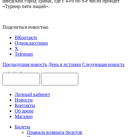
шведский город Транас, где с 4-го по 9-е число пройдёт
«Турнир пяти наций».
Поделиться новостью
ВКонтакте
Одноклассники
X
Telegram
Предыдущая новость
День в истории
Следующая новость
Личный кабинет
Новости
Контакты
Об арене
Магазин
Билеты
Правила возврата билетов