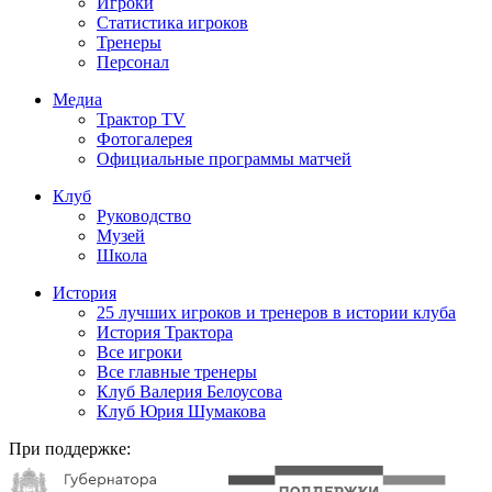
Игроки
Статистика игроков
Тренеры
Персонал
Медиа
Трактор TV
Фотогалерея
Официальные программы матчей
Клуб
Руководство
Музей
Школа
История
25 лучших игроков и тренеров в истории клуба
История Трактора
Все игроки
Все главные тренеры
Клуб Валерия Белоусова
Клуб Юрия Шумакова
При поддержке: